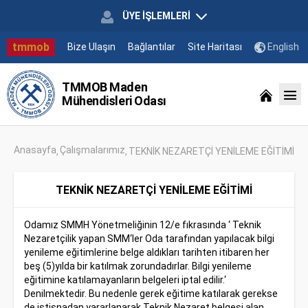
ÜYE İŞLEMLERİ
tmmob
Bize Ulaşın
Bağlantılar
Site Haritası
English
TMMOB Maden
Mühendisleri Odası
Anasayfa
Çalışmalarımız
TEKNİK NEZARETÇİ YENİLEME EĞİTİMİ
TEKNİK NEZARETÇİ YENİLEME EĞİTİMİ
Odamız SMMH Yönetmeliğinin 12/e fıkrasında ‘ Teknik
Nezaretçilik yapan SMM‘ler Oda tarafından yapılacak bilgi
yenileme eğitimlerine belge aldıkları tarihten itibaren her
beş (5)yılda bir katılmak zorundadırlar. Bilgi yenileme
eğitimine katılamayanların belgeleri iptal edilir.‘
Denilmektedir. Bu nedenle gerek eğitime katılarak gerekse
de istisnadan yararlanarak Teknik Nezaret belgesi alan