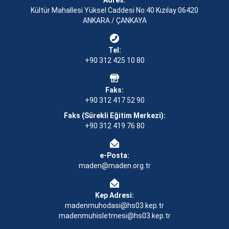
Adres:
Kültür Mahallesi Yüksel Caddesi No:40 Kızılay 06420
ANKARA / ÇANKAYA
Tel:
+90 312 425 10 80
Faks:
+90 312 417 52 90
Faks (Sürekli Eğitim Merkezi):
+90 312 419 76 80
e-Posta:
maden@maden.org.tr
Kep Adresi:
madenmuhodasi@hs03.kep.tr
madenmuhisletmesi@hs03.kep.tr