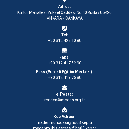
Adres:
Kültür Mahallesi Yüksel Caddesi No:40 Kızılay 06420
ANKARA / ÇANKAYA
Tel:
+90 312 425 10 80
Faks:
+90 312 417 52 90
Faks (Sürekli Eğitim Merkezi):
+90 312 419 76 80
e-Posta:
maden@maden.org.tr
Kep Adresi:
madenmuhodasi@hs03.kep.tr
madenmuhisletmesi@hs03.kep.tr