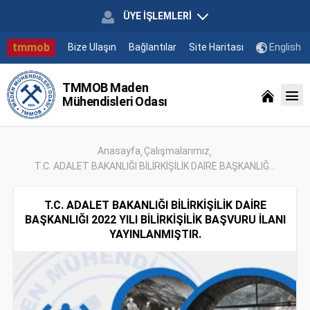
ÜYE İŞLEMLERİ
tmmob
Bize Ulaşın
Bağlantılar
Site Haritası
English
TMMOB Maden
Mühendisleri Odası
Anasayfa
Çalışmalarımız
T.C. ADALET BAKANLIĞI BİLİRKİŞİLİK DAİRE BAŞKANLIĞ...
T.C. ADALET BAKANLIĞI BİLİRKİŞİLİK DAİRE
BAŞKANLIĞI 2022 YILI BİLİRKİŞİLİK BAŞVURU İLANI
YAYINLANMIŞTIR.