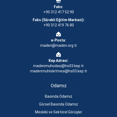
Faks:
+90 312 417 52 90
Faks (Sürekli Eğitim Merkezi):
+90 312 419 76 80
e-Posta:
maden@maden.org.tr
Kep Adresi:
madenmuhodasi@hs03.kep.tr
madenmuhisletmesi@hs03.kep.tr
Odamız
Basında Odamız
Görsel Basında Odamız
Mesleki ve Sektörel Görüşler