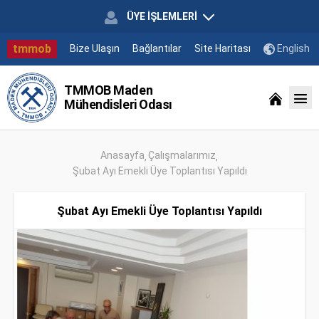
ÜYE İŞLEMLERİ
tmmob
Bize Ulaşın
Bağlantılar
Site Haritası
English
TMMOB Maden
Mühendisleri Odası
Anasayfa
Çalışmalarımız
Şubat Ayı Emekli Üye Toplantısı Yapıldı
Şubat Ayı Emekli Üye Toplantısı Yapıldı