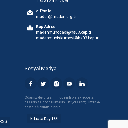
+90 312 419 76 80
e-Posta:
maden@maden.org.tr
Kep Adresi:
madenmuhodasi@hs03.kep.tr
madenmuhisletmesi@hs03.kep.tr
Sosyal Medya
Odamız duyurularının düzenli olarak e-posta
hesabınıza gönderilmesini istiyorsanız; Lütfen e-
posta adresinizi giriniz.
E-Liste Kayıt Ol
RSS