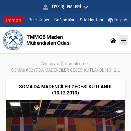
ÜYE İŞLEMLERİ
tmmob
Bize Ulaşın
Bağlantılar
Site Haritası
English
TMMOB Maden
Mühendisleri Odası
Anasayfa
Çalışmalarımız
SOMA&#8217;DA MADENCİLER GECESİ KUTLANDI. (13.12....
SOMA’DA MADENCİLER GECESİ KUTLANDI.
(13.12.2013)