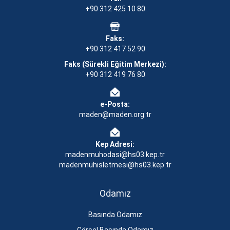
+90 312 425 10 80
Faks:
+90 312 417 52 90
Faks (Sürekli Eğitim Merkezi):
+90 312 419 76 80
e-Posta:
maden@maden.org.tr
Kep Adresi:
madenmuhodasi@hs03.kep.tr
madenmuhisletmesi@hs03.kep.tr
Odamız
Basında Odamız