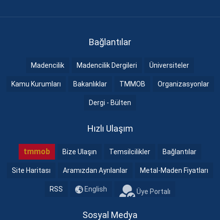
Bağlantılar
Madencilik
Madencilik Dergileri
Üniversiteler
Kamu Kurumları
Bakanlıklar
TMMOB
Organizasyonlar
Dergi - Bülten
Hızlı Ulaşım
tmmob
Bize Ulaşın
Temsilcilikler
Bağlantılar
Site Haritası
Aramızdan Ayrılanlar
Metal-Maden Fiyatları
RSS
English
Üye Portalı
Sosyal Medya