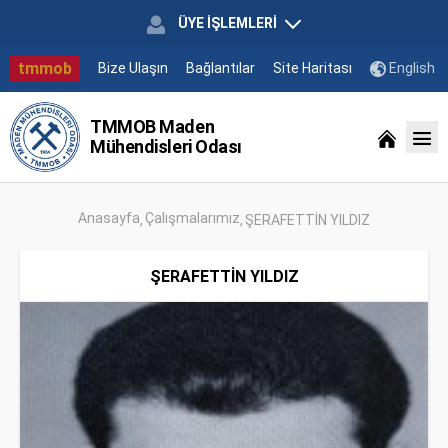
ÜYE İŞLEMLERİ
tmmob
Bize Ulaşın
Bağlantılar
Site Haritası
English
TMMOB Maden
Mühendisleri Odası
Anasayfa
Çalışmalarımız
ŞERAFETTİN YILDIZ
ŞERAFETTİN YILDIZ