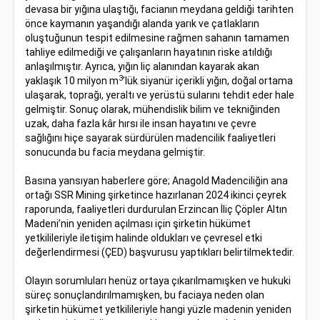
devasa bir yığına ulaştığı, facianın meydana geldiği tarihten
önce kaymanın yaşandığı alanda yarık ve çatlakların
oluştuğunun tespit edilmesine rağmen sahanın tamamen
tahliye edilmediği ve çalışanların hayatının riske atıldığı
anlaşılmıştır. Ayrıca, yığın liç alanından kayarak akan
3
yaklaşık 10 milyon m
’lük siyanür içerikli yığın, doğal ortama
ulaşarak, toprağı, yeraltı ve yerüstü sularını tehdit eder hale
gelmiştir. Sonuç olarak, mühendislik bilim ve tekniğinden
uzak, daha fazla kâr hırsı ile insan hayatını ve çevre
sağlığını hiçe sayarak sürdürülen madencilik faaliyetleri
sonucunda bu facia meydana gelmiştir.
Basına yansıyan haberlere göre; Anagold Madenciliğin ana
ortağı SSR Mining şirketince hazırlanan 2024 ikinci çeyrek
raporunda, faaliyetleri durdurulan Erzincan İliç Çöpler Altın
Madeni’nin yeniden açılması için şirketin hükümet
yetkilileriyle iletişim halinde oldukları ve çevresel etki
değerlendirmesi (ÇED) başvurusu yaptıkları belirtilmektedir.
Olayın sorumluları henüz ortaya çıkarılmamışken ve hukuki
süreç sonuçlandırılmamışken, bu faciaya neden olan
şirketin hükümet yetkilileriyle hangi yüzle madenin yeniden