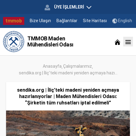
ÜYE İŞLEMLERİ
tmmob
Bize Ulaşın
Bağlantılar
Site Haritası
English
TMMOB Maden
Mühendisleri Odası
Anasayfa
Çalışmalarımız
sendika.org | İliç’teki madeni yeniden açmaya hazı...
sendika.org | İliç’teki madeni yeniden açmaya
hazırlanıyorlar | Maden Mühendisleri Odası:
“Şirketin tüm ruhsatları iptal edilmeli”