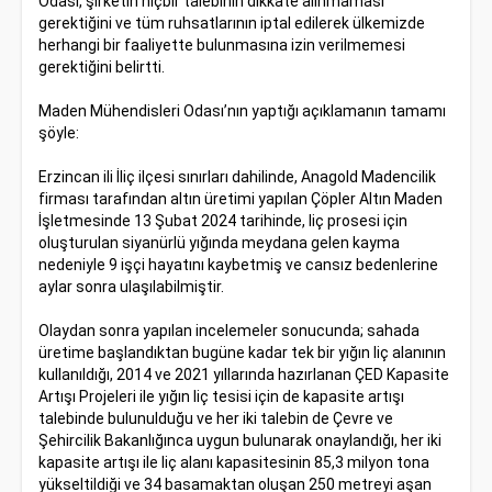
Odası, şirketin hiçbir talebinin dikkate alınmaması
gerektiğini ve tüm ruhsatlarının iptal edilerek ülkemizde
herhangi bir faaliyette bulunmasına izin verilmemesi
gerektiğini belirtti.
Maden Mühendisleri Odası’nın yaptığı açıklamanın tamamı
şöyle:
Erzincan ili İliç ilçesi sınırları dahilinde, Anagold Madencilik
firması tarafından altın üretimi yapılan Çöpler Altın Maden
İşletmesinde 13 Şubat 2024 tarihinde, liç prosesi için
oluşturulan siyanürlü yığında meydana gelen kayma
nedeniyle 9 işçi hayatını kaybetmiş ve cansız bedenlerine
aylar sonra ulaşılabilmiştir.
Olaydan sonra yapılan incelemeler sonucunda; sahada
üretime başlandıktan bugüne kadar tek bir yığın liç alanının
kullanıldığı, 2014 ve 2021 yıllarında hazırlanan ÇED Kapasite
Artışı Projeleri ile yığın liç tesisi için de kapasite artışı
talebinde bulunulduğu ve her iki talebin de Çevre ve
Şehircilik Bakanlığınca uygun bulunarak onaylandığı, her iki
kapasite artışı ile liç alanı kapasitesinin 85,3 milyon tona
yükseltildiği ve 34 basamaktan oluşan 250 metreyi aşan