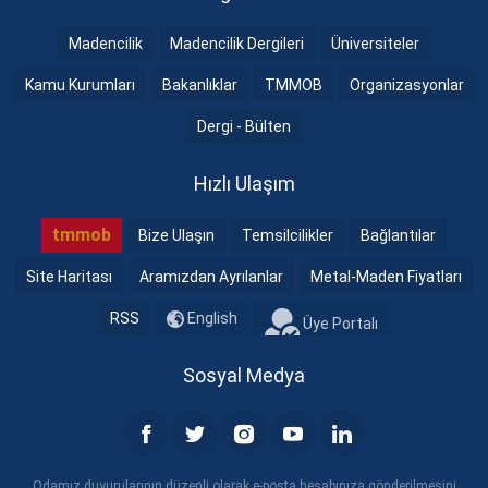
Madencilik
Madencilik Dergileri
Üniversiteler
Kamu Kurumları
Bakanlıklar
TMMOB
Organizasyonlar
Dergi - Bülten
Hızlı Ulaşım
tmmob
Bize Ulaşın
Temsilcilikler
Bağlantılar
Site Haritası
Aramızdan Ayrılanlar
Metal-Maden Fiyatları
RSS
English
Üye Portalı
Sosyal Medya
Odamız duyurularının düzenli olarak e-posta hesabınıza gönderilmesini