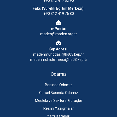
+90 312 417 52 90
Faks (Sürekli Eğitim Merkezi):
+90 312 419 76 80
e-Posta:
maden@maden.org.tr
Kep Adresi:
madenmuhodasi@hs03.kep.tr
madenmuhisletmesi@hs03.kep.tr
Odamız
Basında Odamız
Görsel Basında Odamız
Mesleki ve Sektörel Görüşler
Resmi Yazışmalar
Yargı Kararları