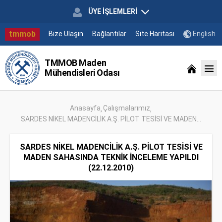
ÜYE İŞLEMLERİ
tmmob
Bize Ulaşın
Bağlantılar
Site Haritası
English
TMMOB Maden
Mühendisleri Odası
Anasayfa
Çalışmalarımız
SARDES NİKEL MADENCİLİK A.Ş. PİLOT TESİSİ VE MADEN...
SARDES NİKEL MADENCİLİK A.Ş. PİLOT TESİSİ VE
MADEN SAHASINDA TEKNİK İNCELEME YAPILDI
(22.12.2010)