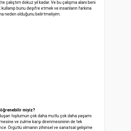
te çalıştım dokuz yıl kadar. Ve bu çalışma alanı beni
k kullanıp bunu deşifre etmek ve insanların farkına
a neden olduğunu belirtmeliyim.
 öğrenebilir miyiz?
en oluşan toplumun çok daha mutlu çok daha yaşamı
lmesine ve zulme karşı direnmesininin de tek
ence. Örgütlü olmanın zihinsel ve sanatsal gelişime