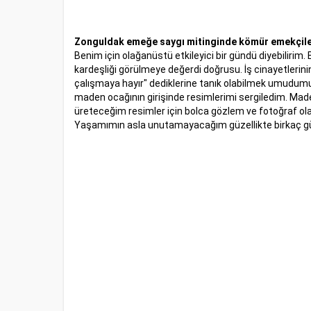
Zonguldak emeğe saygı mitinginde kömür emekçileri i
Benim için olağanüstü etkileyici bir gündü diyebilirim. B
kardeşliği görülmeye değerdi doğrusu. İş cinayetleri
çalışmaya hayır" dediklerine tanık olabilmek umudumuz
maden ocağının girişinde resimlerimi sergiledim. Made
üreteceğim resimler için bolca gözlem ve fotoğraf ol
Yaşamımın asla unutamayacağım güzellikte birkaç g