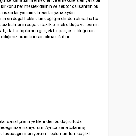
lgu ise sanatlarını emekten ve emekçilerden yana bir
r bir konu her meslek dalının ve sektör çalışanının bu
insani bir yanının olması bir yana aydın
nın en doğal hakkı olan sağlığını elinden alma, hatta
 sessiz kalmanın suça ortaklık etmek olduğu ve benim
sanatçıda bu toplumun gerçek bir parçası olduğunun
bildiğimiz oranda insan olma sıfatını
lar sanatçıların yetilerinden bu doğrultuda
leceğimize inanıyorum. Ayrıca sanatçıların iş
 yol açacağını inanıyorum. Toplumun tüm sağlıklı