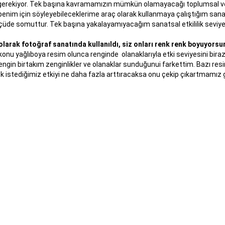
 gerekiyor. Tek başına kavramamızın mümkün olamayacağı toplumsal ve s
enim için söyleyebileceklerime araç olarak kullanmaya çalıştığım sanat
üde somuttur. Tek başına yakalayamıyacağım sanatsal etkililik seviyes
olarak fotoğraf sanatında kullanıldı, siz onları renk renk boyuyors
 konu yağlıboya resim olunca renginde olanaklarıyla etki seviyesini bi
ngin birtakım zenginlikler ve olanaklar sunduğunui farkettim. Bazı re
k istediğimiz etkiyi ne daha fazla arttıracaksa onu çekip çıkartmamız 