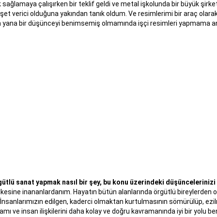
ağlamaya çalışırken bir teklif geldi ve metal işkolunda bir büyük şirket
ehşet verici olduğuna yakından tanık oldum. Ve resimlerimi bir araç olara
 yana bir düşünceyi benimsemiş olmamında işçi resimleri yapmama an
ütlü sanat yapmak nasıl bir şey, bu konu üzerindeki düşüncelerinizi
ilkesine inananlardanım. Hayatın bütün alanlarında örgütlü bireylerd
.İnsanlarımızın edilgen, kaderci olmaktan kurtulmasının sömürülüp, ezi
amı ve insan ilişkilerini daha kolay ve doğru kavramanında iyi bir yolu b