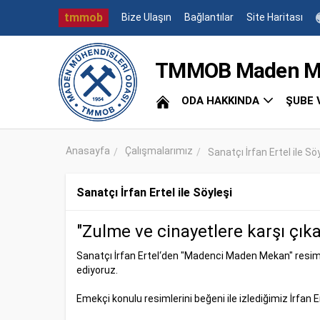
tmmob
Bize Ulaşın
Bağlantılar
Site Haritası
TMMOB Maden Müh
ODA HAKKINDA
ŞUBE 
Anasayfa
Çalışmalarımız
Sanatçı İrfan Ertel ile Sö
Sanatçı İrfan Ertel ile Söyleşi
"Zulme ve cinayetlere karşı çık
Sanatçı İrfan Ertel‘den "Madenci Maden Mekan" resim ve
ediyoruz.
Emekçi konulu resimlerini beğeni ile izlediğimiz İrfan 