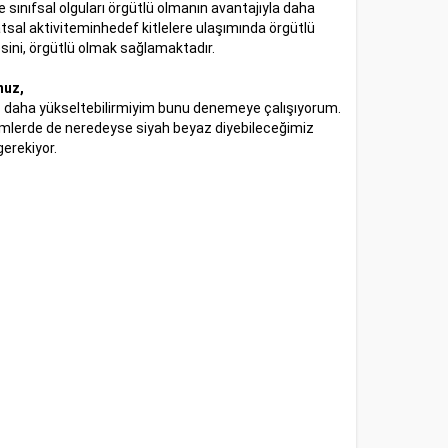
ınıfsal olguları örgütlü olmanın avantajıyla daha
sal aktiviteminhedef kitlelere ulaşımında örgütlü
ini, örgütlü olmak sağlamaktadır.
unuz,
raz daha yükseltebilirmiyim bunu denemeye çalışıyorum.
simlerde de neredeyse siyah beyaz diyebileceğimiz
gerekiyor.