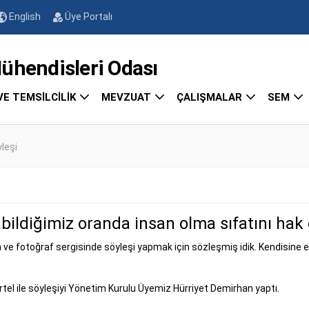
English
Üye Portalı
endisleri Odası
VE TEMSİLCİLİK
MEVZUAT
ÇALIŞMALAR
SEM
yleşi
abildiğimiz oranda insan olma sıfatını hak 
 fotoğraf sergisinde söyleşi yapmak için sözleşmiş idik. Kendisine etki
Ertel ile söyleşiyi Yönetim Kurulu Üyemiz Hürriyet Demirhan yaptı.