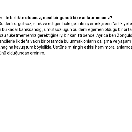
le birlikte oldunuz, nasıl bir gündü bize anlatır mısınız?
u denli örgütsüz, sinik ve edilgen hale getirilmiş emekçilerin "artık yete
nin bu kadar kanıksandığı, umutsuzluğun bu denli egemen olduğu bir or
u tüketmememiz gerektiğine iyi bir kanıttı bence. Ayrıca ben Zonguldak
ncilerle ilk defa yakın bir ortamda bulunmak onların çalışma ve yaşam 
anağına kavuştum böylelikle. Üstüne mitingin etkisi hem moral anlamda
ünü olduğundan eminim.