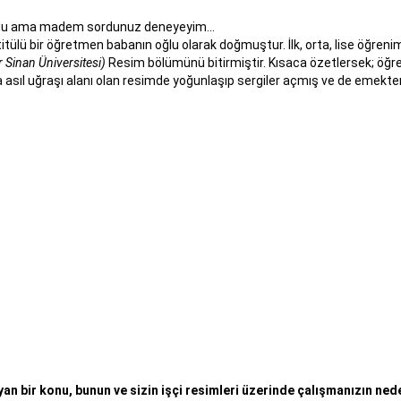
olgu ama madem sordunuz deneyeyim...
stitülü bir öğretmen babanın oğlu olarak doğmuştur. İlk, orta, lise öğre
 Sinan Üniversitesi)
Resim bölümünü bitirmiştir. Kısaca özetlersek; öğren
 asıl uğraşı alanı olan resimde yoğunlaşıp sergiler açmış ve de emekt
yan bir konu, bunun ve sizin işçi resimleri üzerinde çalışmanızın ned