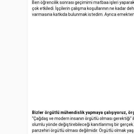
Ben öğrencilik sonrası geçimimi matbaa işleri yaparak s
çok etkiledi. İşçilerin çalışma koşullarının ne kadar d
varmasına katkıda bulunmak istedim. Ayrıca emekten
Bizler örgütlü mühendislik yapmaya çalışıyoruz, örg
"Çağdaş ve modern insanın örgütlü olması gerektiği" 
olumlu yönde değiştirebileceği kanıtlanmış bir gerçek
panzehiri örgütlü olması değilmidir. Örgütlü olmak yaş