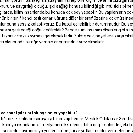
 inanıyorum. Sanatçı arkadaşlarıma hep önerdiğim ve altını çizdiğim o
uru ve saygınlığı olduğu. İşçi sağlığı konusu bilindiği gibi mültidisipline
arda, bilim insanlarıda bu konuda çok şey yapabilir. Bu yapılanların çok 
bir sınıf kendi tatlı karları uğruna diğer bir sınıf üzerine çökmüş insa
ılar buna sessiz kalabiliyoruz. Bu kabul edilebilir bir durummudur. Bu
anmasını getireceği doğal değilmidir? Bence tüm insanım diyenler gibi 
ve tavrını ortaya koyması gerekmektedir. Zulme ve cinayetlere karşı çıka
ri ölçüsünde bu ağır yaranın onarımında görev almalıdır.
ve sanatçılar ortaklaşa neler yapabilir?
ğımız etkinlik bu soruya iyi bir cevap bence. Meslek Odaları ve Sendika
u konuya insanların ve medyanın dikkatlerini daha çarpıcı ölçüde çekebi
lı ve sorumlu davranmaya yönlendireceğini ve yetkin ürünler vermelerine