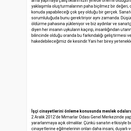
ama yapmaya çalıştıklarımızın yinede önemli olduğuna
yaklaşımla oluşturmalarının paha biçilmez bir değeri, on
konuda yapabileceği çok şey olduğu bir gerçek. Sanatçıl
sorumluluğuda bunu gerektiriyor aynı zamanda. Düşünün 
öldürme pahasına yükleniyor ve biz aydınlar ve sanatç
diyen her insanın uykuların kaçırıp, insanlığından ut
bilincinde olduğu oranda bu farkındalığı geliştirmesi 
hakedebileceğimiz de kesindir.Yani her birey yetenekle
İşçi cinayetlerini önleme konusunda meslek odaları 
2 Aralık 2012‘de Mimarlar Odası Genel Merkezinde yaptı
yararlanmaya açık olmalılar. Çünkü sanatın etkisiyle b
cinayetlerine eğilmelerinin onları daha insani, duyar