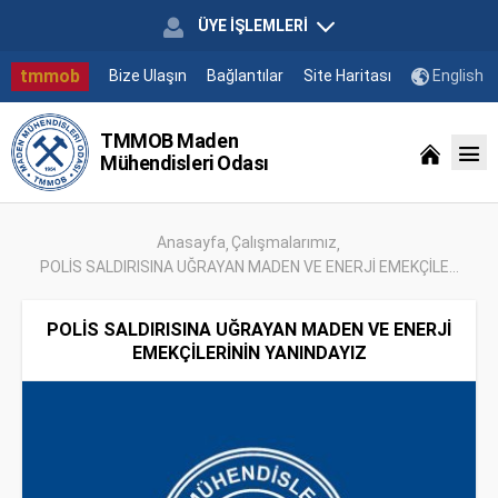
ÜYE İŞLEMLERİ
tmmob
Bize Ulaşın
Bağlantılar
Site Haritası
English
TMMOB Maden
Mühendisleri Odası
Anasayfa
Çalışmalarımız
POLİS SALDIRISINA UĞRAYAN MADEN VE ENERJİ EMEKÇİLE...
POLİS SALDIRISINA UĞRAYAN MADEN VE ENERJİ
EMEKÇİLERİNİN YANINDAYIZ