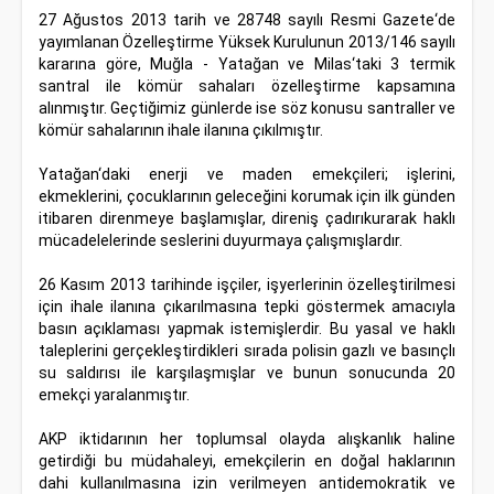
27 Ağustos 2013 tarih ve 28748 sayılı Resmi Gazete‘de
yayımlanan Özelleştirme Yüksek Kurulunun 2013/146 sayılı
kararına göre, Muğla - Yatağan ve Milas‘taki 3 termik
santral ile kömür sahaları özelleştirme kapsamına
alınmıştır. Geçtiğimiz günlerde ise söz konusu santraller ve
kömür sahalarının ihale ilanına çıkılmıştır.
Yatağan‘daki enerji ve maden emekçileri; işlerini,
ekmeklerini, çocuklarının geleceğini korumak için ilk günden
itibaren direnmeye başlamışlar, direniş çadırıkurarak haklı
mücadelelerinde seslerini duyurmaya çalışmışlardır.
26 Kasım 2013 tarihinde işçiler, işyerlerinin özelleştirilmesi
için ihale ilanına çıkarılmasına tepki göstermek amacıyla
basın açıklaması yapmak istemişlerdir. Bu yasal ve haklı
taleplerini gerçekleştirdikleri sırada polisin gazlı ve basınçlı
su saldırısı ile karşılaşmışlar ve bunun sonucunda 20
emekçi yaralanmıştır.
AKP iktidarının her toplumsal olayda alışkanlık haline
getirdiği bu müdahaleyi, emekçilerin en doğal haklarının
dahi kullanılmasına izin verilmeyen antidemokratik ve