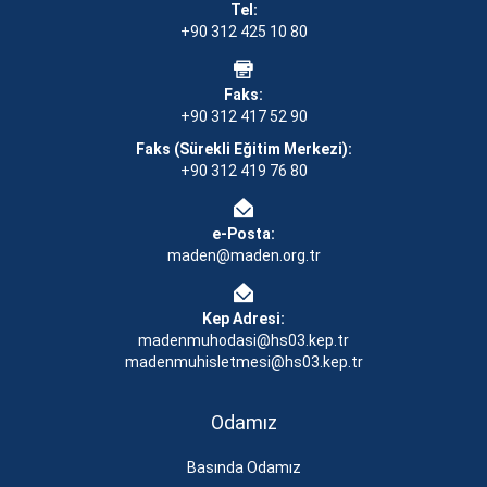
Tel:
+90 312 425 10 80
Faks:
+90 312 417 52 90
Faks (Sürekli Eğitim Merkezi):
+90 312 419 76 80
e-Posta:
maden@maden.org.tr
Kep Adresi:
madenmuhodasi@hs03.kep.tr
madenmuhisletmesi@hs03.kep.tr
Odamız
Basında Odamız