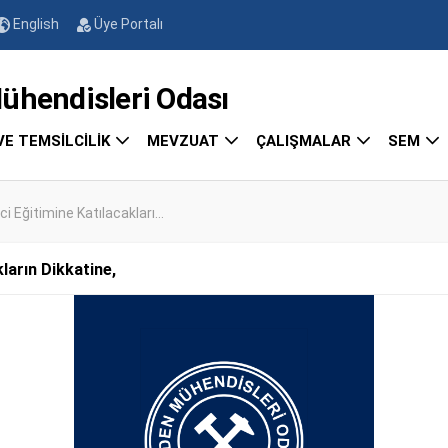
English
Üye Portalı
endisleri Odası
VE TEMSİLCİLİK
MEVZUAT
ÇALIŞMALAR
SEM
i Eğitimine Katılacakları...
ların Dikkatine,