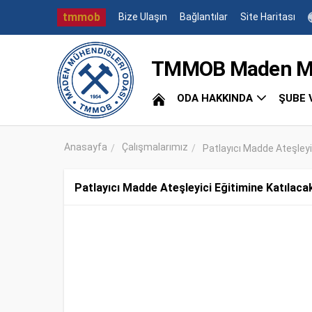
tmmob
Bize Ulaşın
Bağlantılar
Site Haritası
TMMOB Maden Müh
ODA HAKKINDA
ŞUBE 
Anasayfa
Çalışmalarımız
Patlayıcı Madde Ateşleyic
Patlayıcı Madde Ateşleyici Eğitimine Katılacak