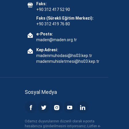
Faks:
+90 312 417 52 90
Faks (Sürekli Eğitim Merkezi):
+90 312 419 76 80
e-Posta:
maden@maden.org.tr
Kep Adresi:
madenmuhodasi@hs03.kep.tr
madenmuhisletmesi@hs03.kep.tr
Sosyal Medya
Odamız duyurularının düzenli olarak e-posta
hesabınıza gönderilmesini istiyorsanız; Lütfen e-