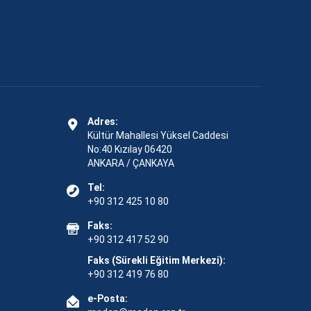
Adres:
Kültür Mahallesi Yüksel Caddesi
No:40 Kızılay 06420
ANKARA / ÇANKAYA
Tel:
+90 312 425 10 80
Faks:
+90 312 417 52 90
Faks (Sürekli Eğitim Merkezi):
+90 312 419 76 80
e-Posta: