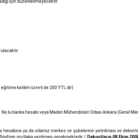
madığı için düzenlenmeyecektir.
ulacaktır.
k eğitime katılım ücreti de 200 YTL dir)
 No lu banka hesabı veya Maden Mühendisleri Odası Ankara (Genel Merk
nka hesabına ya da odamız merkez ve şubelerine yatırılması ve dek
 Sınıfının mutlaka yazılması gerekmektedir. (
Dekontların 08 Ekim 2008