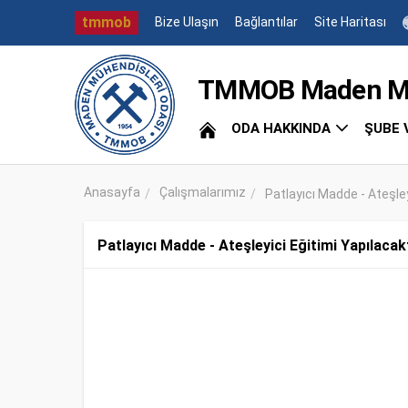
tmmob
Bize Ulaşın
Bağlantılar
Site Haritası
TMMOB Maden Müh
ODA HAKKINDA
ŞUBE 
Anasayfa
Çalışmalarımız
Patlayıcı Madde - Ateşley
Patlayıcı Madde - Ateşleyici Eğitimi Yapılacakt