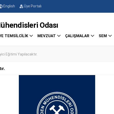
English
Üye Portalı
endisleri Odası
VE TEMSİLCİLİK
MEVZUAT
ÇALIŞMALAR
SEM
ici Eğitimi Yapılacaktır.
ır.