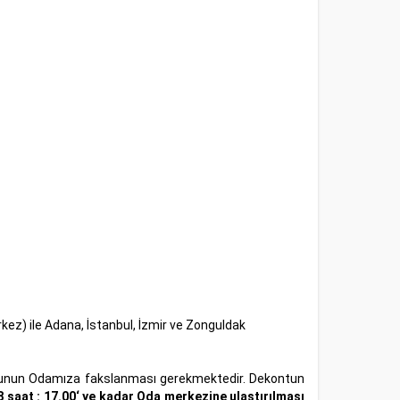
ez) ile Adana, İstanbul, İzmir ve Zonguldak
ontunun Odamıza fakslanması gerekmektedir. Dekontun
 saat : 17.00‘ ye kadar Oda merkezine ulaştırılması