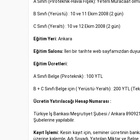
A Sınıfı (Piroteknik-Havai Fişek): Yeterli Müracaat ol
B Sınıfı (Yerüstü) : 10 ve 11 Ekim 2008 (2 gün)
C Sınıfı (Yeraltı) : 10 ve 12 Ekim 2008 (2 gün)
Eğitim Yeri:
Ankara
Eğitim Salonu:
İleri bir tarihte web sayfamızdan duyur
Eğitim Ücretleri:
A Sınıfı Belge (Piroteknik) : 100 YTL
B + C Sınıfı Belge için ( Yerüstü-Yeraltı) : 200 YTL (Te
Ücretin Yatırılacağı Hesap Numarası :
Türkiye İş Bankası Meşrutiyet Şubesi / Ankara 890921
Şubelerine yapılabilir.
Kayıt İşlemi:
Kesin kayıt için, seminer ücretinin ba
üzerine kalemle; Adı Soyadı, Yatırılan Miktar ve Belge