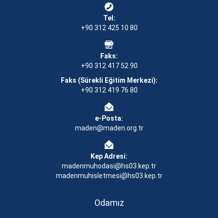
Tel:
+90 312 425 10 80
Faks:
+90 312 417 52 90
Faks (Sürekli Eğitim Merkezi):
+90 312 419 76 80
e-Posta:
maden@maden.org.tr
Kep Adresi:
madenmuhodasi@hs03.kep.tr
madenmuhisletmesi@hs03.kep.tr
Odamız