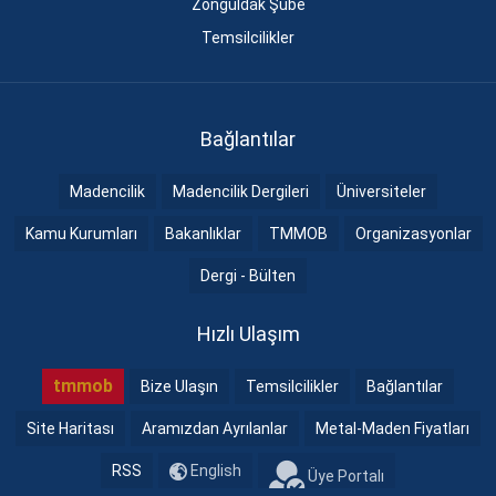
Zonguldak Şube
Temsilcilikler
Bağlantılar
Madencilik
Madencilik Dergileri
Üniversiteler
Kamu Kurumları
Bakanlıklar
TMMOB
Organizasyonlar
Dergi - Bülten
Hızlı Ulaşım
tmmob
Bize Ulaşın
Temsilcilikler
Bağlantılar
Site Haritası
Aramızdan Ayrılanlar
Metal-Maden Fiyatları
RSS
English
Üye Portalı