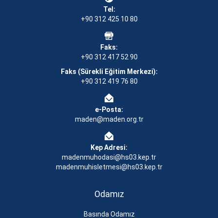
Tel:
+90 312 425 10 80
Faks:
+90 312 417 52 90
Faks (Sürekli Eğitim Merkezi):
+90 312 419 76 80
e-Posta:
maden@maden.org.tr
Kep Adresi:
madenmuhodasi@hs03.kep.tr
madenmuhisletmesi@hs03.kep.tr
Odamız
Basında Odamız