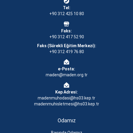
Tel:
+90 312 425 10 80
Faks:
+90 312 417 52 90
Faks (Sürekli Eğitim Merkezi):
+90 312 419 76 80
e-Posta:
maden@maden.org.tr
Kep Adresi:
madenmuhodasi@hs03.kep.tr
madenmuhisletmesi@hs03.kep.tr
Odamız
Basında Odamız