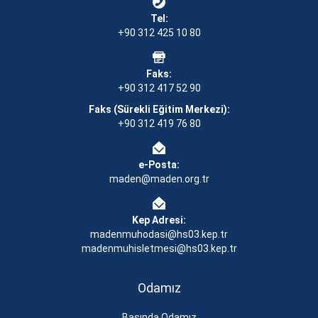
Tel:
+90 312 425 10 80
Faks:
+90 312 417 52 90
Faks (Sürekli Eğitim Merkezi):
+90 312 419 76 80
e-Posta:
maden@maden.org.tr
Kep Adresi:
madenmuhodasi@hs03.kep.tr
madenmuhisletmesi@hs03.kep.tr
Odamız
Basında Odamız