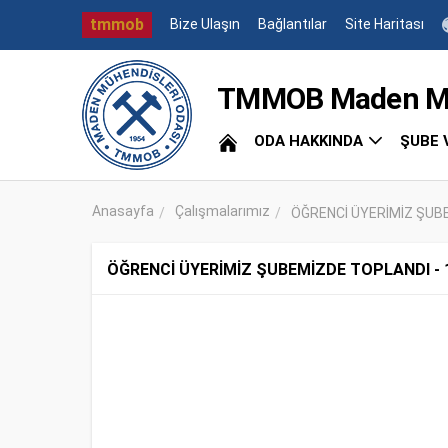
tmmob
Bize Ulaşın
Bağlantılar
Site Haritası
TMMOB Maden Müh
ODA HAKKINDA
ŞUBE 
Anasayfa
Çalışmalarımız
ÖĞRENCİ ÜYERİMİZ ŞUBE
ÖĞRENCİ ÜYERİMİZ ŞUBEMİZDE TOPLANDI - 1