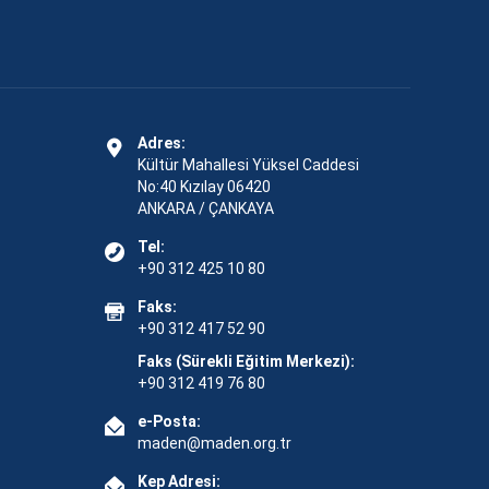
Adres:
Kültür Mahallesi Yüksel Caddesi
No:40 Kızılay 06420
ANKARA / ÇANKAYA
Tel:
+90 312 425 10 80
Faks:
+90 312 417 52 90
Faks (Sürekli Eğitim Merkezi):
+90 312 419 76 80
e-Posta:
maden@maden.org.tr
Kep Adresi: