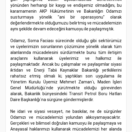
yönünden herhangi bir kaygı ve endişemiz olmadığını, bu
kararnamenin AKP Hükümetinin ve Bakanlığın Odamızı
susturmaya yönelik "ani bir operasyonu" olarak
değerlendirmekte olduğumuzu belirtmiş ve mücadelemizin
aynı şekilde devam edeceğini kamuoyu ile paylaşmıştık.
Odamız, Soma Faciası sürecinde olduğu gibi sektörümüz
ve üyelerimizin sorunlarının çözümüne yönelik olarak tüm
alanlarında mücadelesini sürdürmekte bunu tüm iletişim
araçlarını kullanarak üyelerimiz ve halkımız ile
paylaşmaktadır. Ancak bu çalışmalar ve paylaşımlar siyasi
iktidarı ve Enerji Tabii Kaynaklar Bakanlığı yetkililerini
rahatsız etmiş olmalı ki; yaptıkları son uygulama ile
Yönetim Kurulu Üyemiz Mehmet Zaman`ı, Maden İşleri
Genel Müdürlüğü`nde yürütmekte olduğu görevinden
alarak, Bakanlık bünyesindeki Transit Petrol Boru Hatları
Daire Başkanlığı`na sürgüne göndermişlerdir.
Ne idari ve siyasi vesayet, ne baskılar, ne de sürgünler
Odamızı ve mücadelemizi yolundan alıkoyamayacaktır.
Gerçekleri ve bilimsel doğruları kamuoyu ile paylaşmaya ve
Anayasal haklarımızı kullanarak mücadelemizi her alanda