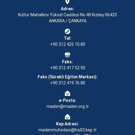
Adres:
Kültür Mahallesi Yüksel Caddesi No:40 Kızılay 06420
ANKARA / ÇANKAYA
Tel:
+90 312 425 10 80
Faks:
+90 312 417 52 90
Faks (Sürekli Eğitim Merkezi):
+90 312 419 76 80
e-Posta:
maden@maden.org.tr
Kep Adresi:
madenmuhodasi@hs03.kep.tr