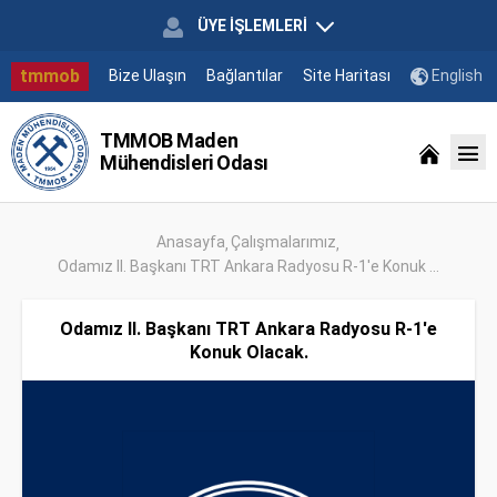
ÜYE İŞLEMLERİ
tmmob
Bize Ulaşın
Bağlantılar
Site Haritası
English
TMMOB Maden
Mühendisleri Odası
Anasayfa
Çalışmalarımız
Odamız II. Başkanı TRT Ankara Radyosu R-1'e Konuk ...
Odamız II. Başkanı TRT Ankara Radyosu R-1'e
Konuk Olacak.