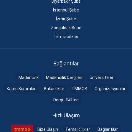
Diyarbakır Şube
İstanbul Şube
İzmir Şube
Zonguldak Şube
Temsilcilikler
Bağlantılar
Madencilik
Madencilik Dergileri
Üniversiteler
Kamu Kurumları
Bakanlıklar
TMMOB
Organizasyonlar
Dergi - Bülten
Hızlı Ulaşım
tmmob
Bize Ulaşın
Temsilcilikler
Bağlantılar