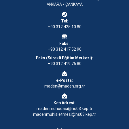
ANKARA / ÇANKAYA
Tel:
+90 312 425 10 80
Faks:
+90 312 417 52 90
Faks (Sürekli Eğitim Merkezi):
+90 312 419 76 80
e-Posta:
maden@maden.org.tr
Kep Adresi:
madenmuhodasi@hs03.kep.tr
madenmuhisletmesi@hs03.kep.tr