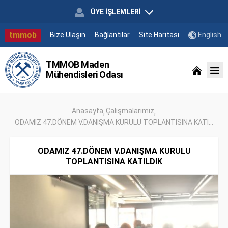
ÜYE İŞLEMLERİ
tmmob
Bize Ulaşın
Bağlantılar
Site Haritası
English
TMMOB Maden
Mühendisleri Odası
Anasayfa
Çalışmalarımız
ODAMIZ 47.DÖNEM V.DANIŞMA KURULU TOPLANTISINA KATI...
ODAMIZ 47.DÖNEM V.DANIŞMA KURULU
TOPLANTISINA KATILDIK