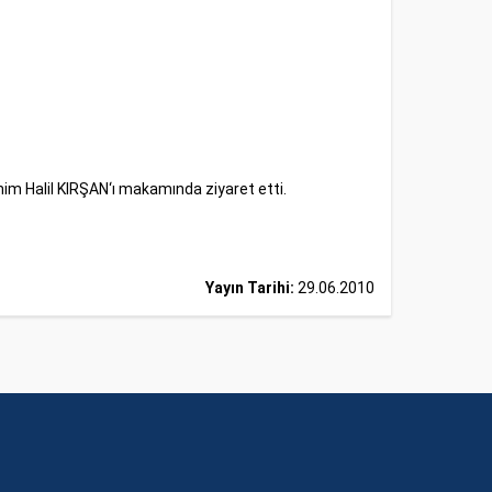
m Halil KIRŞAN‘ı makamında ziyaret etti.
Yayın Tarihi:
29.06.2010