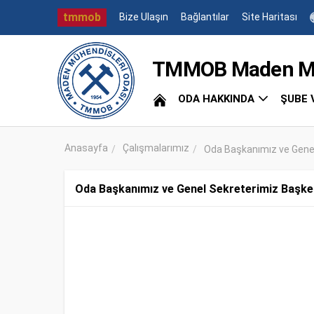
tmmob
Bize Ulaşın
Bağlantılar
Site Haritası
TMMOB Maden Müh
ODA HAKKINDA
ŞUBE 
Anasayfa
Çalışmalarımız
Oda Başkanımız ve Genel
Oda Başkanımız ve Genel Sekreterimiz Başken