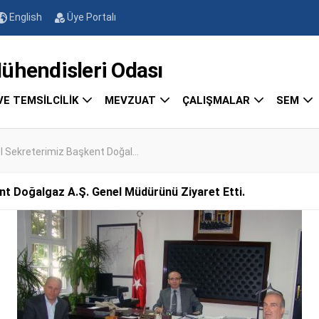
English
Üye Portalı
endisleri Odası
VE TEMSİLCİLİK
MEVZUAT
ÇALIŞMALAR
SEM
 Sekreterimiz Başkent Doğal...
t Doğalgaz A.Ş. Genel Müdürünü Ziyaret Etti.