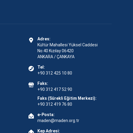
Adres:
Kültür Mahallesi Yüksel Caddesi
No:40 Kızılay 06420
ANKARA / ÇANKAYA
Tel:
+90 312 425 10 80
Faks:
+90 312 417 52 90
Faks (Sürekli Eğitim Merkezi):
+90 312 419 76 80
e-Posta:
maden@maden.org.tr
Kep Adresi: