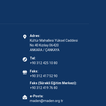
Adres:
Kültür Mahallesi Yüksel Caddesi
No:40 Kızılay 06420
ANKARA / ÇANKAYA
Tel:
+90 312 425 10 80
Faks:
+90 312 417 52 90
Faks (Sürekli Eğitim Merkezi):
+90 312 419 76 80
e-Posta:
maden@maden.org.tr