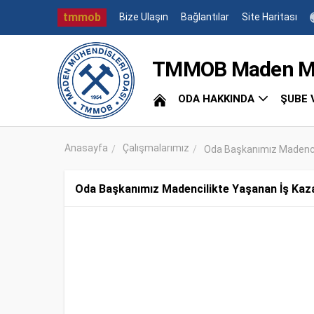
tmmob
Bize Ulaşın
Bağlantılar
Site Haritası
TMMOB Maden Müh
ODA HAKKINDA
ŞUBE 
Anasayfa
Çalışmalarımız
Oda Başkanımız Madencili
Oda Başkanımız Madencilikte Yaşanan İş Kazal