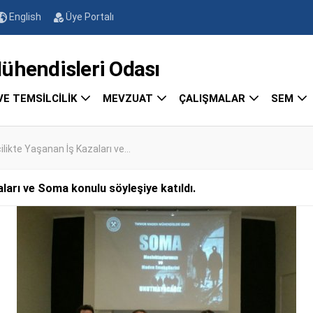
English
Üye Portalı
endisleri Odası
VE TEMSİLCİLİK
MEVZUAT
ÇALIŞMALAR
SEM
kte Yaşanan İş Kazaları ve...
arı ve Soma konulu söyleşiye katıldı.