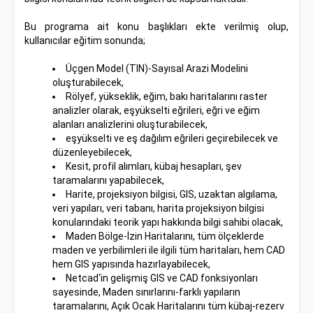
Bu programa ait konu başlıkları ekte verilmiş olup,
kullanıcılar eğitim sonunda;
Üçgen Model (TIN)-Sayısal Arazi Modelini
oluşturabilecek,
Rölyef, yükseklik, eğim, bakı haritalarını raster
analizler olarak, eşyükselti eğrileri, eğri ve eğim
alanları analizlerini oluşturabilecek,
eşyükselti ve eş dağılım eğrileri geçirebilecek ve
düzenleyebilecek,
Kesit, profil alımları, kübaj hesapları, şev
taramalarını yapabilecek,
Harite, projeksiyon bilgisi, GIS, uzaktan algılama,
veri yapıları, veri tabanı, harita projeksiyon bilgisi
konularındaki teorik yapı hakkında bilgi sahibi olacak,
Maden Bölge-İzin Haritalarını, tüm ölçeklerde
maden ve yerbilimleri ile ilgili tüm haritaları, hem CAD
hem GIS yapısında hazırlayabilecek,
Netcad‘in gelişmiş GIS ve CAD fonksiyonları
sayesinde, Maden sınırlarını-farklı yapıların
taramalarını, Açık Ocak Haritalarını tüm kübaj-rezerv