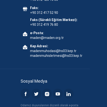
Faks:
+90 312 417 52 90
Faks (Sürekli Eğitim Merkezi):
+90 312 419 76 80
e-Posta:
maden@maden.org.tr
Kep Adresi:
madenmuhodasi@hs03.kep.tr
madenmuhisletmesi@hs03.kep.tr
Sosyal Medya
Odamız duyurularının düzenli olarak e-posta