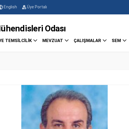
English
Üye Portalı
endisleri Odası
VE TEMSİLCİLİK
MEVZUAT
ÇALIŞMALAR
SEM