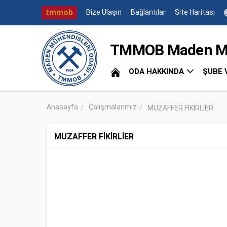
tmmob
Bize Ulaşın
Bağlantılar
Site Haritası
TMMOB Maden Müh
ODA HAKKINDA
ŞUBE 
Anasayfa
Çalışmalarımız
MUZAFFER FİKİRLİER
MUZAFFER FİKİRLİER