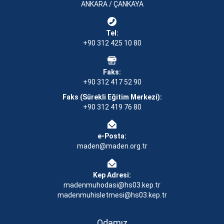
ANKARA / ÇANKAYA
Tel:
+90 312 425 10 80
Faks:
+90 312 417 52 90
Faks (Sürekli Eğitim Merkezi):
+90 312 419 76 80
e-Posta:
maden@maden.org.tr
Kep Adresi:
madenmuhodasi@hs03.kep.tr
madenmuhisletmesi@hs03.kep.tr
Odamız