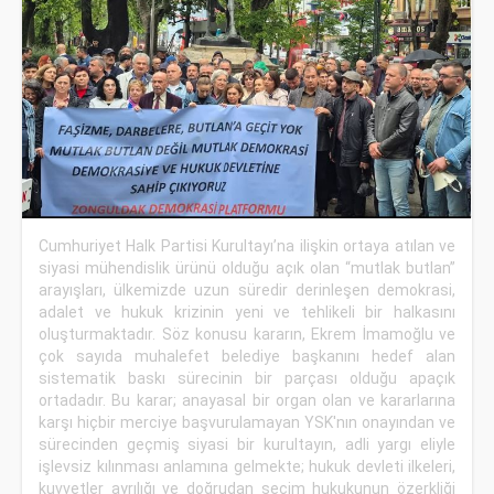
Cumhuriyet Halk Partisi Kurultayı’na ilişkin ortaya atılan ve
siyasi mühendislik ürünü olduğu açık olan “mutlak butlan”
arayışları, ülkemizde uzun süredir derinleşen demokrasi,
adalet ve hukuk krizinin yeni ve tehlikeli bir halkasını
oluşturmaktadır. Söz konusu kararın, Ekrem İmamoğlu ve
çok sayıda muhalefet belediye başkanını hedef alan
sistematik baskı sürecinin bir parçası olduğu apaçık
ortadadır. Bu karar; anayasal bir organ olan ve kararlarına
karşı hiçbir merciye başvurulamayan YSK'nın onayından ve
sürecinden geçmiş siyasi bir kurultayın, adli yargı eliyle
işlevsiz kılınması anlamına gelmekte; hukuk devleti ilkeleri,
kuvvetler ayrılığı ve doğrudan seçim hukukunun özerkliği