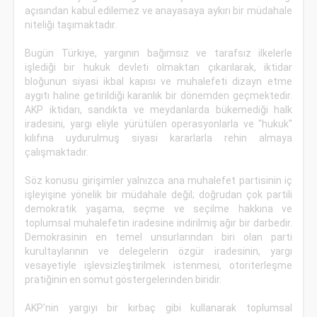
açısından kabul edilemez ve anayasaya aykırı bir müdahale
niteliği taşımaktadır.
Bugün Türkiye, yargının bağımsız ve tarafsız ilkelerle
işlediği bir hukuk devleti olmaktan çıkarılarak, iktidar
bloğunun siyasi ikbal kapısı ve muhalefeti dizayn etme
aygıtı haline getirildiği karanlık bir dönemden geçmektedir.
AKP iktidarı, sandıkta ve meydanlarda bükemediği halk
iradesini, yargı eliyle yürütülen operasyonlarla ve "hukuk"
kılıfına uydurulmuş siyasi kararlarla rehin almaya
çalışmaktadır.
Söz konusu girişimler yalnızca ana muhalefet partisinin iç
işleyişine yönelik bir müdahale değil; doğrudan çok partili
demokratik yaşama, seçme ve seçilme hakkına ve
toplumsal muhalefetin iradesine indirilmiş ağır bir darbedir.
Demokrasinin en temel unsurlarından biri olan parti
kurultaylarının ve delegelerin özgür iradesinin, yargı
vesayetiyle işlevsizleştirilmek istenmesi, otoriterleşme
pratiğinin en somut göstergelerinden biridir.
AKP’nin yargıyı bir kırbaç gibi kullanarak toplumsal