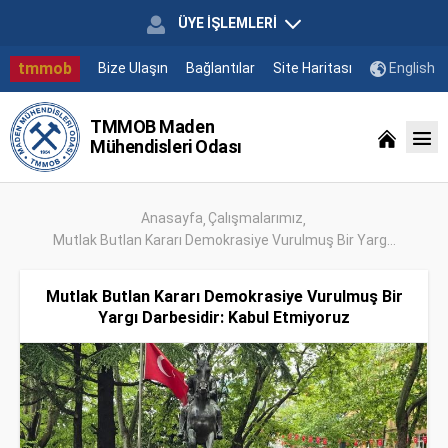
ÜYE İŞLEMLERİ
tmmob
Bize Ulaşın
Bağlantılar
Site Haritası
English
TMMOB Maden
Mühendisleri Odası
Anasayfa
Çalışmalarımız
Mutlak Butlan Kararı Demokrasiye Vurulmuş Bir Yarg...
Mutlak Butlan Kararı Demokrasiye Vurulmuş Bir
Yargı Darbesidir: Kabul Etmiyoruz