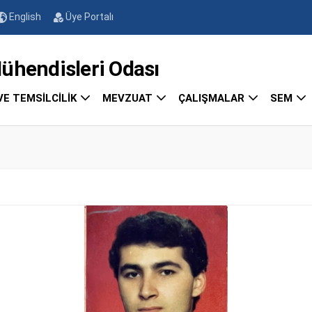
English
Üye Portalı
endisleri Odası
VE TEMSİLCİLİK
MEVZUAT
ÇALIŞMALAR
SEM