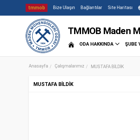
tmmob
Bize Ulaşın
Bağlantılar
Site Haritası
TMMOB Maden Müh
ODA HAKKINDA
ŞUBE 
Anasayfa
Çalışmalarımız
MUSTAFA BİLDİK
MUSTAFA BİLDİK