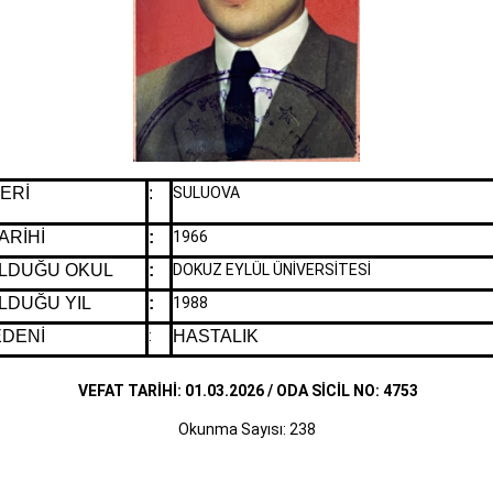
ERİ
:
SULUOVA
ARİHİ
:
1966
LDUĞU OKUL
:
DOKUZ EYLÜL ÜNİVERSİTESİ
LDUĞU YIL
:
1988
EDENİ
:
HASTALIK
VEFAT TARİHİ: 01.03.2026 / ODA SİCİL NO: 4753
Okunma Sayısı: 238