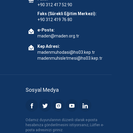
+90 312 417 52 90
Faks (Sürekli Eğitim Merkezi):
+90 312 419 76 80
e-Posta:
maden@maden.org.tr
Kep Adresi:
madenmuhodasi@hs03.kep.tr
madenmuhisletmesi@hs03.kep.tr
Sosyal Medya
Odamız duyurularının düzenli olarak e-posta
hesabınıza gönderilmesini istiyorsanız; Lütfen e-
posta adresinizi giriniz.