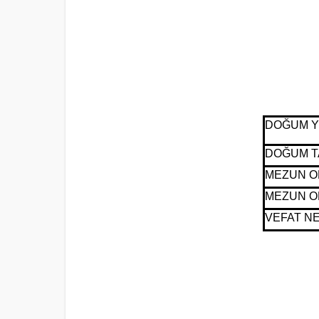
D
OĞUM Y
DOĞUM T
MEZUN O
MEZUN O
VEFAT N