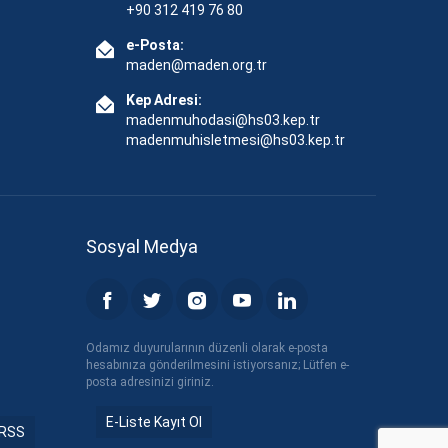
+90 312 419 76 80
e-Posta:
maden@maden.org.tr
Kep Adresi:
madenmuhodasi@hs03.kep.tr
madenmuhisletmesi@hs03.kep.tr
Sosyal Medya
Odamız duyurularının düzenli olarak e-posta
hesabınıza gönderilmesini istiyorsanız; Lütfen e-
posta adresinizi giriniz.
E-Liste Kayıt Ol
RSS