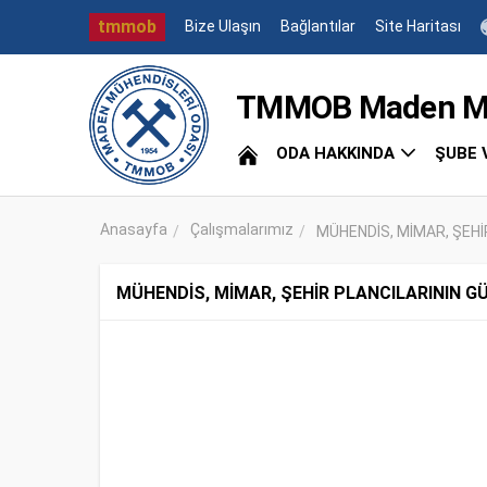
tmmob
Bize Ulaşın
Bağlantılar
Site Haritası
TMMOB Maden Müh
ODA HAKKINDA
ŞUBE 
Anasayfa
Çalışmalarımız
MÜHENDİS, MİMAR, ŞEHİ
MÜHENDİS, MİMAR, ŞEHİR PLANCILARININ G