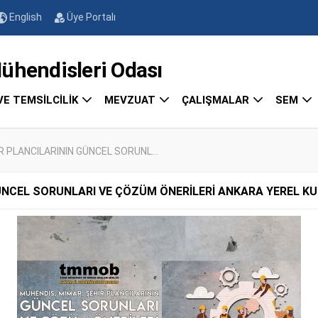
English
Üye Portalı
endisleri Odası
VE TEMSİLCİLİK
MEVZUAT
ÇALIŞMALAR
SEM
R PLANCILARININ GÜNCEL SORUNL...
ÜNCEL SORUNLARI VE ÇÖZÜM ÖNERİLERİ ANKARA YEREL KU