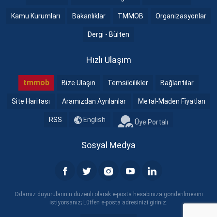
Kamu Kurumları
Bakanlıklar
TMMOB
Organizasyonlar
Dergi - Bülten
Hızlı Ulaşım
tmmob
Bize Ulaşın
Temsilcilikler
Bağlantılar
Site Haritası
Aramızdan Ayrılanlar
Metal-Maden Fiyatları
RSS
English
Üye Portalı
Sosyal Medya
Odamız duyurularının düzenli olarak e-posta hesabınıza gönderilmesini
istiyorsanız; Lütfen e-posta adresinizi giriniz.