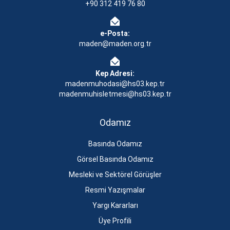
+90 312 419 76 80
e-Posta:
maden@maden.org.tr
Kep Adresi:
madenmuhodasi@hs03.kep.tr
madenmuhisletmesi@hs03.kep.tr
Odamız
Basında Odamız
Görsel Basında Odamız
Mesleki ve Sektörel Görüşler
Resmi Yazışmalar
Yargı Kararları
Üye Profili