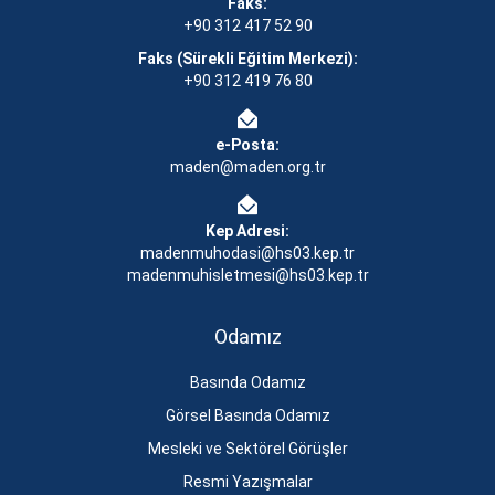
Faks:
+90 312 417 52 90
Faks (Sürekli Eğitim Merkezi):
+90 312 419 76 80
e-Posta:
maden@maden.org.tr
Kep Adresi:
madenmuhodasi@hs03.kep.tr
madenmuhisletmesi@hs03.kep.tr
Odamız
Basında Odamız
Görsel Basında Odamız
Mesleki ve Sektörel Görüşler
Resmi Yazışmalar