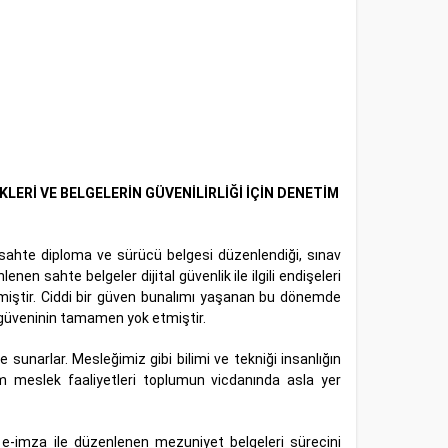
KLERİ VE BELGELERİN GÜVENİLİRLİĞİ İÇİN DENETİM
 sahte diploma ve sürücü belgesi düzenlendiği, sınav
en sahte belgeler dijital güvenlik ile ilgili endişeleri
klenmiştir. Ciddi bir güven bunalımı yaşanan bu dönemde
 güveninin tamamen yok etmiştir.
 sunarlar. Mesleğimiz gibi bilimi ve tekniği insanlığın
m meslek faaliyetleri toplumun vicdanında asla yer
 e-imza ile düzenlenen mezuniyet belgeleri sürecini