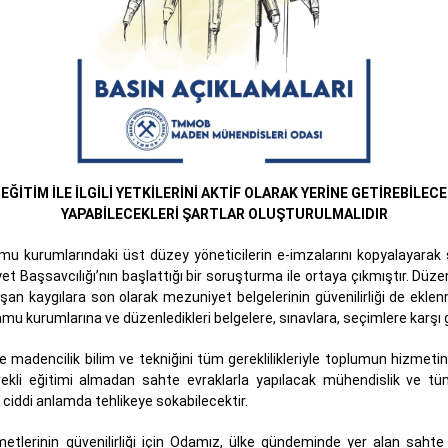
İTİM İLE İLGİLİ YETKİLERİNİ AKTİF OLARAK YERİNE GETİREBİLECE
YAPABİLECEKLERİ ŞARTLAR OLUŞTURULMALIDIR
amu kurumlarındaki üst düzey yöneticilerin e-imzalarını kopyalayarak
aşsavcılığı’nın başlattığı bir soruşturma ile ortaya çıkmıştır. Düzenlen
e oluşan kaygılara son olarak mezuniyet belgelerinin güvenilirliği de e
 kurumlarına ve düzenledikleri belgelere, sınavlara, seçimlere karşı
e madencilik bilim ve tekniğini tüm gereklilikleriyle toplumun hizmetine
ekli eğitimi almadan sahte evraklarla yapılacak mühendislik ve tü
 ciddi anlamda tehlikeye sokabilecektir.
etlerinin güvenilirliği için Odamız, ülke gündeminde yer alan sahte