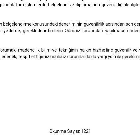
cak tüm işlemlerde belgelerin ve diplomaların güvenilirliği ile ilgili
ın belgelendirme konusundaki denetiminin güvenilirlik açısından son d
yetlerde, gerekli denetimlerin Odamız tarafından yapılması maden 
mak, madencilik bilim ve tekniğinin halkın hizmetine güvenilir ve s
edecek, tespit ettiğimiz usulsüz durumlarda da yargı yolu ile gerekli m
Okunma Sayısı: 1221