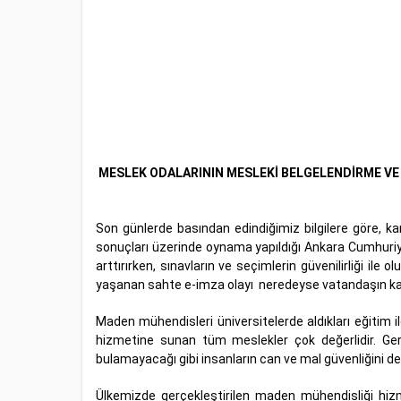
MESLEK ODALARININ MESLEKİ BELGELENDİRME VE EĞ
Son günlerde basından edindiğimiz bilgilere göre, k
sonuçları üzerinde oynama yapıldığı Ankara Cumhuriyet B
arttırırken, sınavların ve seçimlerin güvenilirliği il
yaşanan sahte e-imza olayı neredeyse vatandaşın kamu
Maden mühendisleri üniversitelerde aldıkları eğitim il
hizmetine sunan tüm meslekler çok değerlidir. Ger
bulamayacağı gibi insanların can ve mal güvenliğini de
Ülkemizde gerçekleştirilen maden mühendisliği hizm