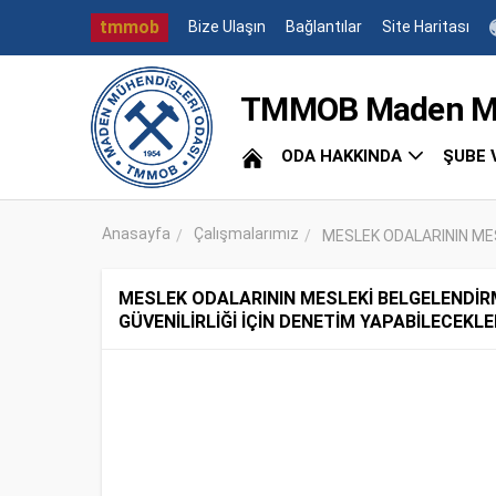
tmmob
Bize Ulaşın
Bağlantılar
Site Haritası
TMMOB Maden Müh
ODA HAKKINDA
ŞUBE 
Anasayfa
Çalışmalarımız
MESLEK ODALARININ MES
MESLEK ODALARININ MESLEKİ BELGELENDİRME 
GÜVENİLİRLİĞİ İÇİN DENETİM YAPABİLECEK