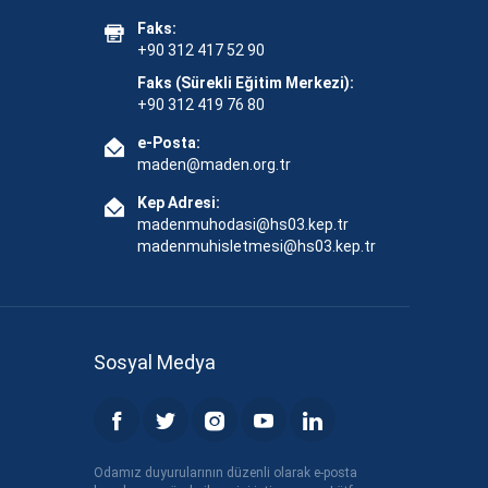
Faks:
+90 312 417 52 90
Faks (Sürekli Eğitim Merkezi):
+90 312 419 76 80
e-Posta:
maden@maden.org.tr
Kep Adresi:
madenmuhodasi@hs03.kep.tr
madenmuhisletmesi@hs03.kep.tr
Sosyal Medya
Odamız duyurularının düzenli olarak e-posta