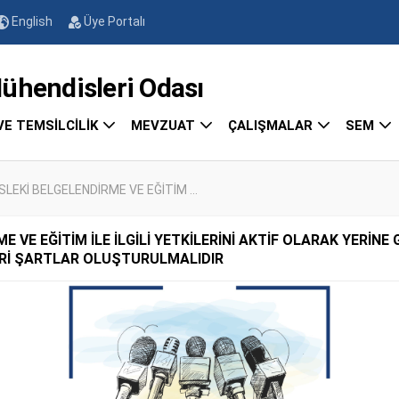
English
Üye Portalı
endisleri Odası
VE TEMSİLCİLİK
MEVZUAT
ÇALIŞMALAR
SEM
LEKİ BELGELENDİRME VE EĞİTİM ...
VE EĞİTİM İLE İLGİLİ YETKİLERİNİ AKTİF OLARAK YERİNE 
LERİ ŞARTLAR OLUŞTURULMALIDIR