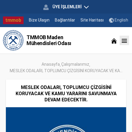
ÜYE İŞLEMLERİ
tmmob
Bize Ulaşın
Bağlantılar
Site Haritası
English
TMMOB Maden
Mühendisleri Odası
Anasayfa
Çalışmalarımız
MESLEK ODALARI, TOPLUMCU ÇİZGİSİNİ KORUYACAK VE KA...
MESLEK ODALARI, TOPLUMCU ÇİZGİSİNİ
KORUYACAK VE KAMU YARARINI SAVUNMAYA
DEVAM EDECEKTİR.