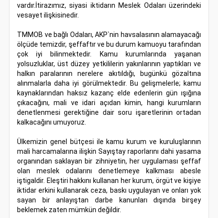
vardır.İtirazımız, siyasi iktidarın Meslek Odaları üzerindeki
vesayet ilişkisinedir.
TMMOB ve bağlı Odaları, AKP`nin havsalasının alamayacağı
ölçüde temizdir, şeffaftır ve bu durum kamuoyu tarafından
çok iyi bilinmektedir. Kamu kurumlarında yaşanan
yolsuzluklar, üst düzey yetkililerin yakınlarının yaptıkları ve
halkın paralarının nerelere akıtıldığı, bugünkü gözaltına
alınmalarla daha iyi görülmektedir. Bu gelişmelerle; kamu
kaynaklarından haksız kazanç elde edenlerin gün ışığına
çıkacağını, mali ve idari açıdan kimin, hangi kurumların
denetlenmesi gerektiğine dair soru işaretlerinin ortadan
kalkacağını umuyoruz.
Ülkemizin genel bütçesi ile kamu kurum ve kuruluşlarının
mali harcamalarına ilişkin Sayıştay raporlarını dahi yasama
organından saklayan bir zihniyetin, her uygulaması şeffaf
olan meslek odalarını denetlemeye kalkması abesle
iştigaldir. Eleştiri hakkını kullanan her kurum, örgüt ve kişiye
iktidar erkini kullanarak ceza, baskı uygulayan ve onları yok
sayan bir anlayıştan darbe kanunları dışında birşey
beklemek zaten mümkün değildir.