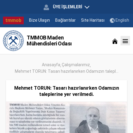
ÜYE İŞLEMLERİ
tmmob
Bize Ulaşın
Bağlantılar
Site Haritası
English
TMMOB Maden
Mühendisleri Odası
Anasayfa
Çalışmalarımız
Mehmet TORUN: Tasarı hazırlanırken Odamızın talepl...
Mehmet TORUN: Tasarı hazırlanırken Odamızın
taleplerine yer verilmedi.