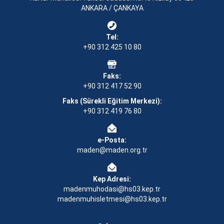
ANKARA / ÇANKAYA
Tel:
+90 312 425 10 80
Faks:
+90 312 417 52 90
Faks (Sürekli Eğitim Merkezi):
+90 312 419 76 80
e-Posta:
maden@maden.org.tr
Kep Adresi:
madenmuhodasi@hs03.kep.tr
madenmuhisletmesi@hs03.kep.tr