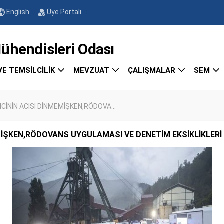
English
Üye Portalı
endisleri Odası
VE TEMSİLCİLİK
MEVZUAT
ÇALIŞMALAR
SEM
İNİN ACISI DİNMEMİŞKEN,RÖDOVA...
İŞKEN,RÖDOVANS UYGULAMASI VE DENETİM EKSİKLİKLERİ Y