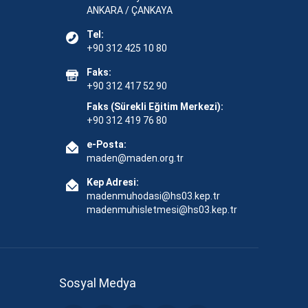
ANKARA / ÇANKAYA
Tel:
+90 312 425 10 80
Faks:
+90 312 417 52 90
Faks (Sürekli Eğitim Merkezi):
+90 312 419 76 80
e-Posta:
maden@maden.org.tr
Kep Adresi:
madenmuhodasi@hs03.kep.tr
madenmuhisletmesi@hs03.kep.tr
Sosyal Medya