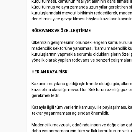
küçültülmesi, kamunun faaliyet alanının daraltılması i
küçültülmüş ve aynı zamanda uzun yıllar gerektiren b
kuruluşlarındaki mevcut birikimin reddedilerek, madenc
denetimin iyice gevşetilmesi böylesi kazaların kaçın
RÖDOVANS VE ÖZELLEŞTİRME
Ülkemizin gelişmesinin önündeki engelin kamu kuruluşla
madencilik sektörüne yansıması, ‘kamu madencilik kuru
kuruluşlarının yapmakla sorumlu oldukları işlerin öze
yönelik olarak yapılan rödovans ve benzeri çalışmaları
HER AN KAZA RİSKİ
Kazanın meydana geldiği işletmede olduğu gibi, ülkem
kaza olma olasılığı mevcuttur. Sektörün özelliği göz ö
gerekmektedir.
Kazayla ilgili tüm verilerin kamuoyu ile paylaşılması
tekrar yaşanmaması açısından önemlidir.
Madencilik mevzuatı; odağında insan ve doğa olan çağda
daha yaşanmaması için tüm yetkili kamu kurum ve kurulu