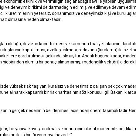
le ekonomik etkinlik ve verimliliğin sağlanacağı savı ile yapılan uygula
ilgi ve deneyim birikimi de darmadağın edilmiş ve edilmeye devam edilm
ilik üretimlerinin yetersiz, donanımsız ve deneyimsiz kişi ve kuruluşla
ılmaz olmasına neden olmaktadır.
rı olduğu, devletin küçültülmesi ve kamunun faaliyet alanının daraltılm
luşlarının kapatılması, özelleştirilmesi, rödovans (kiralama) ile özel
l şirketlere gördürülmesi’ şeklinde olmuştur. Ancak bugüne kadar, made
n hiçbirinden olumlu bir sonuç alınamamış, madencilik sektörü giderek 
izde yüksek risk taşıyan, kuralsız ve denetimsiz çalışan pek çok made
nüne alınarak kapsamlı bir risk haritasının söz konusu ilgili Bakanlıkla
, kazanın gerçek nedeninin belirlenmesi açısından önem taşımaktadır. Ge
ş bir yapıya kavuşturulmalı ve bunun için ulusal madencilik politikalar
şları ile iş birliği yapmaya hazırdır.”