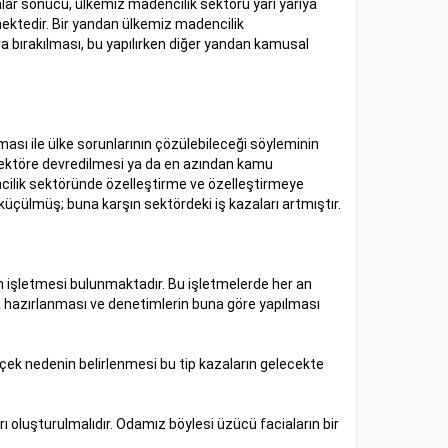
malar sonucu, ülkemiz madencilik sektörü yarı yarıya
ektedir. Bir yandan ülkemiz madencilik
ra bırakılması, bu yapılırken diğer yandan kamusal
ası ile ülke sorunlarının çözülebileceği söyleminin
 sektöre devredilmesi ya da en azından kamu
ncilik sektöründe özelleştirme ve özelleştirmeye
küçülmüş; buna karşın sektördeki iş kazaları artmıştır.
n işletmesi bulunmaktadır. Bu işletmelerde her an
rca hazırlanması ve denetimlerin buna göre yapılması
rçek nedenin belirlenmesi bu tip kazaların gelecekte
ı oluşturulmalıdır. Odamız böylesi üzücü faciaların bir