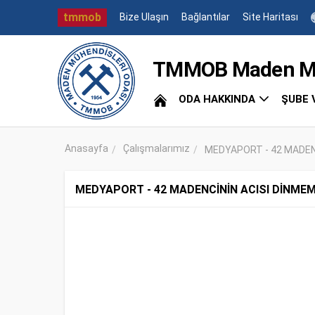
tmmob
Bize Ulaşın
Bağlantılar
Site Haritası
TMMOB Maden Müh
ODA HAKKINDA
ŞUBE 
Anasayfa
Çalışmalarımız
MEDYAPORT - 42 MADENC
MEDYAPORT - 42 MADENCİNİN ACISI DİNMEM