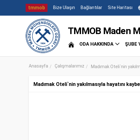
tmmob
Bize Ulaşın
Bağlantılar
Site Haritası
TMMOB Maden Müh
ODA HAKKINDA
ŞUBE 
Anasayfa
Çalışmalarımız
Madımak Oteli`nin yakılm
Madımak Oteli`nin yakılmasıyla hayatını kaybe