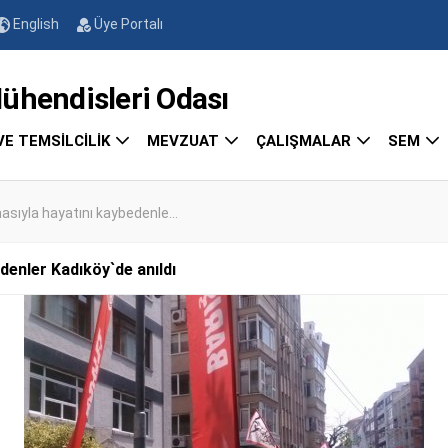
English
Üye Portalı
endisleri Odası
VE TEMSİLCİLİK
MEVZUAT
ÇALIŞMALAR
SEM
asıyla hayatını kaybedenle...
denler Kadıköy`de anıldı