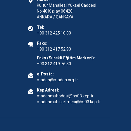
Kültür Mahallesi Yüksel Caddesi
No:40 Kızılay 06420
ANKARA / ÇANKAYA
Tel:
+90 312 425 10 80
Faks:
+90 312 417 52 90
Faks (Sürekli Eğitim Merkezi):
+90 312 419 76 80
e-Posta:
maden@maden.org.tr
Kep Adresi:
madenmuhodasi@hs03.kep.tr
madenmuhisletmesi@hs03.kep.tr