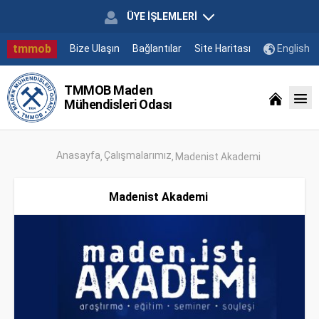
ÜYE İŞLEMLERİ
tmmob
Bize Ulaşın
Bağlantılar
Site Haritası
English
TMMOB Maden
Mühendisleri Odası
Anasayfa
Çalışmalarımız
Madenist Akademi
Madenist Akademi