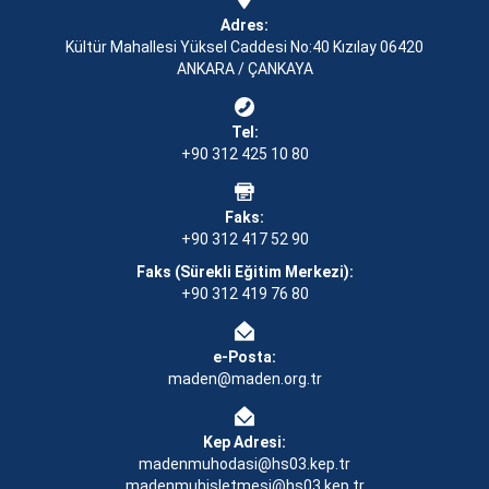
Adres:
Kültür Mahallesi Yüksel Caddesi No:40 Kızılay 06420
ANKARA / ÇANKAYA
Tel:
+90 312 425 10 80
Faks:
+90 312 417 52 90
Faks (Sürekli Eğitim Merkezi):
+90 312 419 76 80
e-Posta:
maden@maden.org.tr
Kep Adresi:
madenmuhodasi@hs03.kep.tr
madenmuhisletmesi@hs03.kep.tr