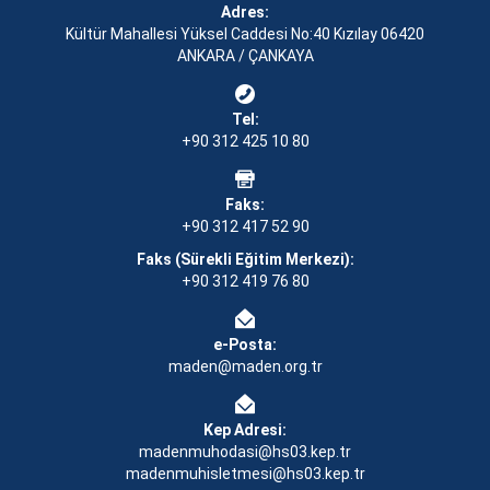
Adres:
Kültür Mahallesi Yüksel Caddesi No:40 Kızılay 06420
ANKARA / ÇANKAYA
Tel:
+90 312 425 10 80
Faks:
+90 312 417 52 90
Faks (Sürekli Eğitim Merkezi):
+90 312 419 76 80
e-Posta:
maden@maden.org.tr
Kep Adresi:
madenmuhodasi@hs03.kep.tr
madenmuhisletmesi@hs03.kep.tr