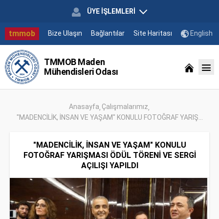
ÜYE İŞLEMLERİ
tmmob
Bize Ulaşın
Bağlantılar
Site Haritası
English
TMMOB Maden
Mühendisleri Odası
Anasayfa
Çalışmalarımız
"MADENCİLİK, İNSAN VE YAŞAM" KONULU FOTOĞRAF YARIŞ...
"MADENCİLİK, İNSAN VE YAŞAM" KONULU
FOTOĞRAF YARIŞMASI ÖDÜL TÖRENİ VE SERGİ
AÇILIŞI YAPILDI