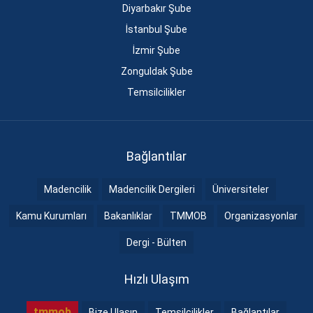
Diyarbakır Şube
İstanbul Şube
İzmir Şube
Zonguldak Şube
Temsilcilikler
Bağlantılar
Madencilik
Madencilik Dergileri
Üniversiteler
Kamu Kurumları
Bakanlıklar
TMMOB
Organizasyonlar
Dergi - Bülten
Hızlı Ulaşım
tmmob
Bize Ulaşın
Temsilcilikler
Bağlantılar