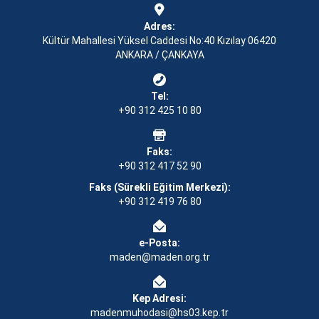
Adres:
Kültür Mahallesi Yüksel Caddesi No:40 Kızılay 06420
ANKARA / ÇANKAYA
Tel:
+90 312 425 10 80
Faks:
+90 312 417 52 90
Faks (Sürekli Eğitim Merkezi):
+90 312 419 76 80
e-Posta:
maden@maden.org.tr
Kep Adresi:
madenmuhodasi@hs03.kep.tr