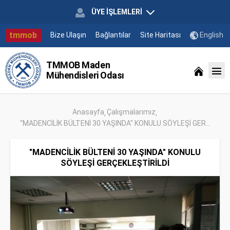
ÜYE İŞLEMLERİ
tmmob
Bize Ulaşın
Bağlantılar
Site Haritası
English
TMMOB Maden
Mühendisleri Odası
Anasayfa
Çalışmalarımız
"MADENCİLİK BÜLTENİ 30 YAŞINDA" KONULU SÖYLEŞİ GER...
"MADENCİLİK BÜLTENİ 30 YAŞINDA" KONULU
SÖYLEŞİ GERÇEKLEŞTİRİLDİ