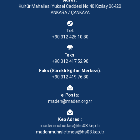
Adres:
Kültür Mahallesi Yüksel Caddesi No:40 Kızılay 06420
ANKARA / ÇANKAYA
Tel:
+90 312 425 10 80
Faks:
+90 312 417 52 90
Faks (Sürekli Eğitim Merkezi):
+90 312 419 76 80
e-Posta:
maden@maden.org.tr
Kep Adresi:
madenmuhodasi@hs03.kep.tr
madenmuhisletmesi@hs03.kep.tr