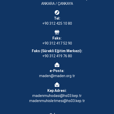
ANKARA / ÇANKAYA
Tel:
+90 312 425 10 80
Faks:
+90 312 417 52 90
Faks (Sürekli Eğitim Merkezi):
+90 312 419 76 80
e-Posta:
maden@maden.org.tr
Kep Adresi:
madenmuhodasi@hs03.kep.tr
madenmuhisletmesi@hs03.kep.tr