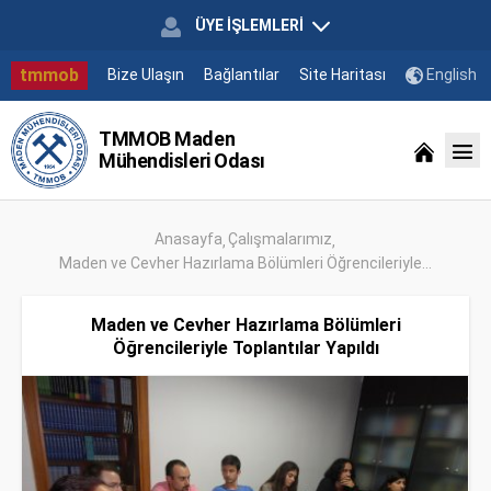
ÜYE İŞLEMLERİ
tmmob
Bize Ulaşın
Bağlantılar
Site Haritası
English
TMMOB Maden
Mühendisleri Odası
Anasayfa
Çalışmalarımız
Maden ve Cevher Hazırlama Bölümleri Öğrencileriyle...
Maden ve Cevher Hazırlama Bölümleri
Öğrencileriyle Toplantılar Yapıldı