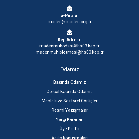
e-Posta:
maden@maden.org.tr
Kep Adresi:
madenmuhodasi@hs03.kep.tr
madenmuhisletmesi@hs03.kep.tr
Odamız
Basında Odamız
Görsel Basında Odamız
Mesleki ve Sektörel Görüşler
Resmi Yazışmalar
Yargı Kararları
Üye Profili
Açılış Konuşmaları