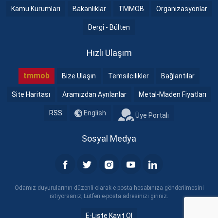
Kamu Kurumları
Bakanlıklar
TMMOB
Organizasyonlar
Dergi - Bülten
Hızlı Ulaşım
tmmob
Bize Ulaşın
Temsilcilikler
Bağlantılar
Site Haritası
Aramızdan Ayrılanlar
Metal-Maden Fiyatları
RSS
English
Üye Portalı
Sosyal Medya
Odamız duyurularının düzenli olarak e-posta hesabınıza gönderilmesini
istiyorsanız; Lütfen e-posta adresinizi giriniz.
E-Liste Kayıt Ol