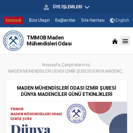
ÜYE İŞLEMLERİ
tmmob
Bize Ulaşın
Bağlantılar
Site Haritası
English
TMMOB Maden
Mühendisleri Odası
Anasayfa
Çalışmalarımız
MADEN MÜHENDİSLERİ ODASI İZMİR ŞUBESİ DÜNYA MADENC...
MADEN MÜHENDİSLERİ ODASI İZMİR ŞUBESİ
DÜNYA MADENCİLER GÜNÜ ETKİNLİKLERİ