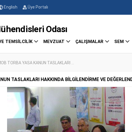
English
Üye Portalı
endisleri Odası
VE TEMSİLCİLİK
MEVZUAT
ÇALIŞMALAR
SEM
B TORBA YASA KANUN TASLAKLARI ...
 TASLAKLARI HAKKINDA BİLGİLENDİRME VE DEĞERLENDİRM