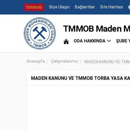
tmmob
Bize Ulaşın
Bağlantılar
Site Haritası
TMMOB Maden Müh
ODA HAKKINDA
ŞUBE 
Anasayfa
Çalışmalarımız
MADEN KANUNU VE TMMO
MADEN KANUNU VE TMMOB TORBA YASA KANUN