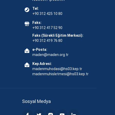
Tel:
+90 312 425 10 80
Faks:
+90 312 417 52 90
Faks (Sürekli Eğitim Merkezi):
+90 312 419 76 80
e-Posta:
maden@maden.org.tr
Kep Adresi:
madenmuhodasi@hs03.kep.tr
madenmuhisletmesi@hs03.kep.tr
Sosyal Medya