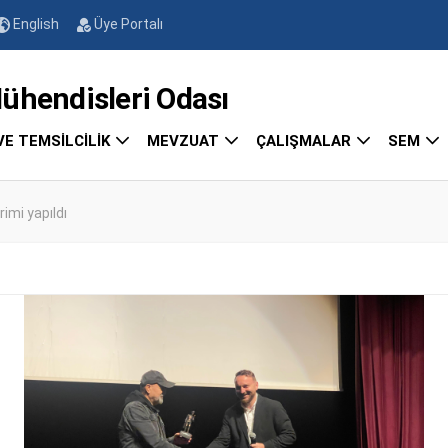
English
Üye Portalı
endisleri Odası
VE TEMSİLCİLİK
MEVZUAT
ÇALIŞMALAR
SEM
imi yapıldı