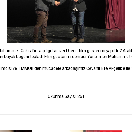
mmet Çakıral'ın yaptığı Lacivert Gece film gösterimi yapıldı. 2 Aralı
dan büyük beğeni topladı. Film gösterimi sonrası Yönetmen Muhammet Çak
ardımcısı ve TMMOB’den mücadele arkadaşımız Cevahir Efe Akçelik’e il
Okunma Sayısı: 261