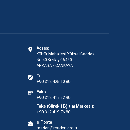
Adres:
Kültür Mahallesi Yüksel Caddesi
No:40 Kızılay 06420
ANKARA / ÇANKAYA
Tel:
+90 312 425 10 80
Faks:
+90 312 417 52 90
Faks (Sürekli Eğitim Merkezi):
+90 312 419 76 80
e-Posta:
maden@maden.org.tr