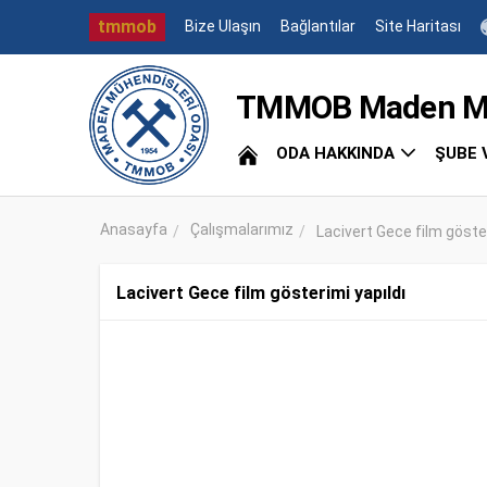
tmmob
Bize Ulaşın
Bağlantılar
Site Haritası
TMMOB Maden Müh
ODA HAKKINDA
ŞUBE 
Anasayfa
Çalışmalarımız
Lacivert Gece film göster
Lacivert Gece film gösterimi yapıldı