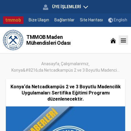
ÜYE İŞLEMLERİ
tmmob
Bize Ulaşın
Bağlantılar
Site Haritası
English
TMMOB Maden
Mühendisleri Odası
Anasayfa
Çalışmalarımız
Konya&#8216;da Netcadkampüs 2 ve 3 Boyutlu Madenci...
Konya‘da Netcadkampüs 2 ve 3 Boyutlu Madencilik
Uygulamaları Sertifika Eğitimi Programı
düzenlenecektir.