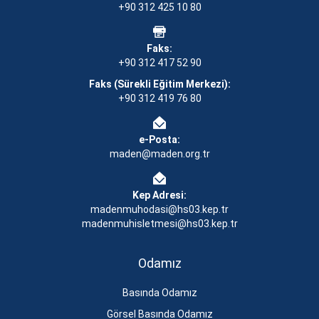
+90 312 425 10 80
Faks:
+90 312 417 52 90
Faks (Sürekli Eğitim Merkezi):
+90 312 419 76 80
e-Posta:
maden@maden.org.tr
Kep Adresi:
madenmuhodasi@hs03.kep.tr
madenmuhisletmesi@hs03.kep.tr
Odamız
Basında Odamız
Görsel Basında Odamız