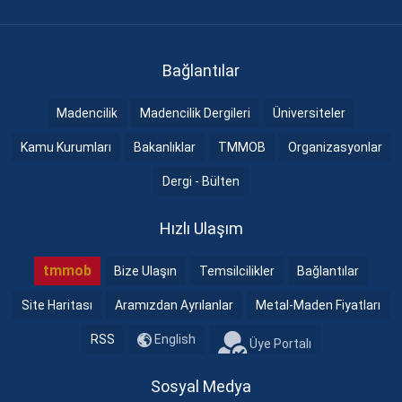
Bağlantılar
Madencilik
Madencilik Dergileri
Üniversiteler
Kamu Kurumları
Bakanlıklar
TMMOB
Organizasyonlar
Dergi - Bülten
Hızlı Ulaşım
tmmob
Bize Ulaşın
Temsilcilikler
Bağlantılar
Site Haritası
Aramızdan Ayrılanlar
Metal-Maden Fiyatları
RSS
English
Üye Portalı
Sosyal Medya