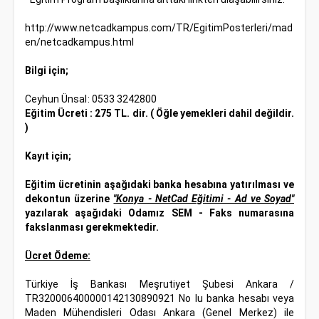
http://www.netcadkampus.com/TR/EgitimPosterleri/mad
en/netcadkampus.html
Bilgi için;
Ceyhun Ünsal
: 0533 3242800
Eğitim Ücreti
: 275 TL. dir. ( Öğle yemekleri dahil değildir.
)
Kayıt için;
Eğitim ücretinin aşağıdaki banka hesabına yatırılması ve
dekontun üzerine
"Konya - NetCad Eğitimi - Ad ve Soyad"
yazılarak aşağıdaki Odamız SEM - Faks numarasına
fakslanması gerekmektedir.
Ücret Ödeme:
Türkiye İş Bankası Meşrutiyet Şubesi Ankara /
TR320006400000142130890921 No lu banka hesabı veya
Maden Mühendisleri Odası Ankara (Genel Merkez) ile