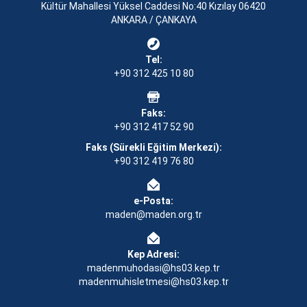
Kültür Mahallesi Yüksel Caddesi No:40 Kızılay 06420
ANKARA / ÇANKAYA
Tel:
+90 312 425 10 80
Faks:
+90 312 417 52 90
Faks (Sürekli Eğitim Merkezi):
+90 312 419 76 80
e-Posta:
maden@maden.org.tr
Kep Adresi:
madenmuhodasi@hs03.kep.tr
madenmuhisletmesi@hs03.kep.tr