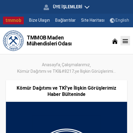
ÜYE İŞLEMLERİ
tmmob
Bize Ulaşın
Bağlantılar
Site Haritası
English
TMMOB Maden
Mühendisleri Odası
Anasayfa
Çalışmalarımız
Kömür Dağıtımı ve TKİ&#8217;ye İlişkin Görüşlerimi...
Kömür Dağıtımı ve TKİ’ye İlişkin Görüşlerimiz
Haber Bülteninde