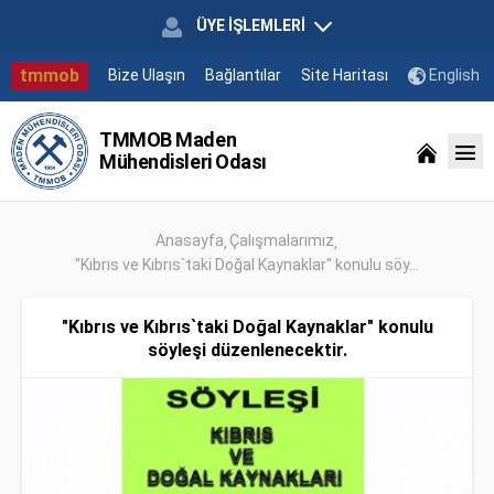
ÜYE İŞLEMLERİ
tmmob
Bize Ulaşın
Bağlantılar
Site Haritası
English
TMMOB Maden
Mühendisleri Odası
Anasayfa
Çalışmalarımız
"Kıbrıs ve Kıbrıs`taki Doğal Kaynaklar" konulu söy...
"Kıbrıs ve Kıbrıs`taki Doğal Kaynaklar" konulu
söyleşi düzenlenecektir.