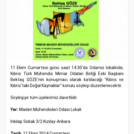
11 Ekim Cumartesi günü saat 14.30‘da Odamız lokalinde,
Kıbrıs Türk Mühendis Mimar Odaları Birliği Eski Başkanı
Bektaş GÖZE‘nin konuşmacı olarak katılacağı "Kıbrıs ve
Kıbrıs‘taki Doğal Kaynaklar" konulu söyleşi düzenlenecektir.
Söyleşiye tüm üyelerimiz davetlidir.
Yer:
Maden Mühendisleri Odası Lokali
İnkılap Sokak 3/2 Kızılay-Ankara
Tarih:
11 Ekim 2014 Cumartesi