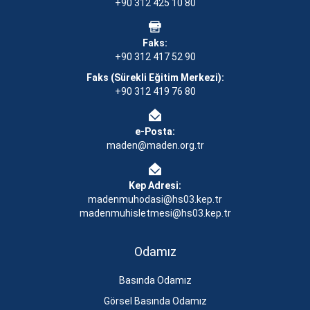
+90 312 425 10 80
Faks:
+90 312 417 52 90
Faks (Sürekli Eğitim Merkezi):
+90 312 419 76 80
e-Posta:
maden@maden.org.tr
Kep Adresi:
madenmuhodasi@hs03.kep.tr
madenmuhisletmesi@hs03.kep.tr
Odamız
Basında Odamız
Görsel Basında Odamız