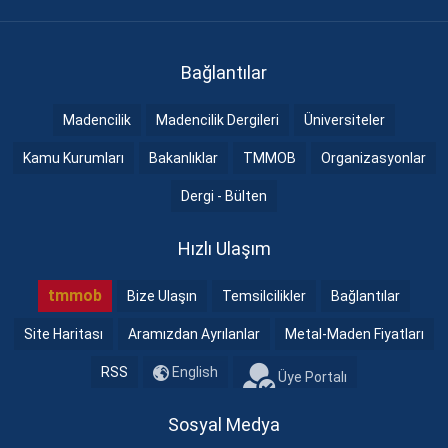
Bağlantılar
Madencilik
Madencilik Dergileri
Üniversiteler
Kamu Kurumları
Bakanlıklar
TMMOB
Organizasyonlar
Dergi - Bülten
Hızlı Ulaşım
tmmob
Bize Ulaşın
Temsilcilikler
Bağlantılar
Site Haritası
Aramızdan Ayrılanlar
Metal-Maden Fiyatları
RSS
English
Üye Portalı
Sosyal Medya