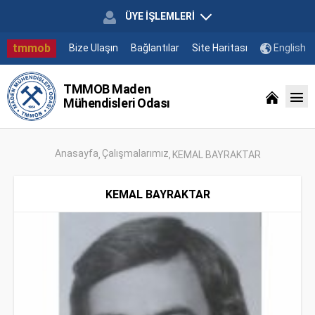
ÜYE İŞLEMLERİ
tmmob
Bize Ulaşın
Bağlantılar
Site Haritası
English
TMMOB Maden
Mühendisleri Odası
Anasayfa
Çalışmalarımız
KEMAL BAYRAKTAR
KEMAL BAYRAKTAR