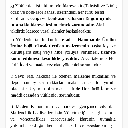
g)
Yüklenici, işin bitiminde İdareye ait (Tahsisli ve İzinli)
ocak ve konkasör sahası üzerindeki her türlü tesisi
kaldırarak
ocağı
ve
konkasör sahasını 15 gün içinde
tutanakla
idareye
teslim etmek
zorundadır.
Aksi
takdirde İdarece yasal işlemler başlatılacaktır.
h) Yüklenici tarafından idare adına
Hammadde Üretim
İznine bağlı olarak üretilen malzemenin
başka kişi ve
kuruluşlara satış veya hibe yoluyla verilmesi,
ticarete
konu edilmesi kesinlikle
yasaktır.
Aksi takdirde Her
türlü İdari ve maddi cezadan yüklenici sorumludur.
ı) Sevk Fişi, hakediş ile ödenen malzeme miktarları ve
depolanan by-pass miktarları imalat haritası
ile uyumlu
olacaktır. Uyumlu olmaması halinde Her türlü İdari ve
maddi cezadan yüklenici
sorumludur.
i) Maden Kanununun 7. maddesi gereğince çıkarılan
Madencilik Faaliyetleri İzin Yönetmeliği ile ilgili kanun
ve yönetmelikler çerçevesinde idarenin uymakla
yükümlü olduğu her türlü usul ve
esaslardan işin