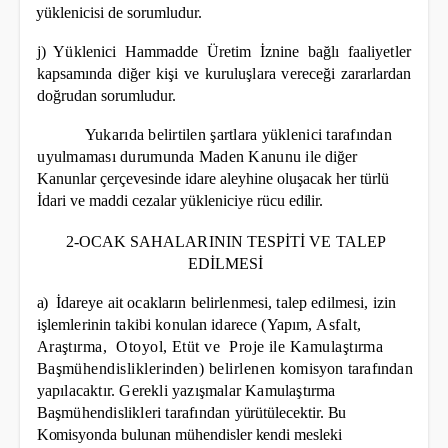
yüklenicisi de sorumludur.
j) Yüklenici Hammadde Üretim İznine bağlı faaliyetler
kapsamında diğer kişi ve kuruluşlara vereceği
zararlardan
doğrudan sorumludur.
Yukarıda belirtilen şartlara yüklenici tarafından
uyulmaması durumunda Maden Kanunu ile
diğer
Kanunlar çerçevesinde idare aleyhine oluşacak her türlü
İdari ve maddi cezalar yükleniciye rücu
edilir.
2-OCAK SAHALARININ TESPİTİ VE TALEP
EDİLMESİ
a)
İdareye ait ocakların belirlenmesi, talep edilmesi, izin
işlemlerinin takibi konulan idarece (Yapım,
Asfalt,
Araştırma,
Otoyol, Etüt ve
Proje ile Kamulaştırma
Başmühendisliklerinden) belirlenen
komisyon tarafından
yapılacaktır. Gerekli yazışmalar Kamulaştırma
Başmühendislikleri tarafından
yürütülecektir. Bu
Komisyonda bulunan mühendisler kendi mesleki