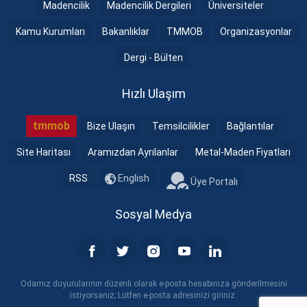
Madencilik
Madencilik Dergileri
Üniversiteler
Kamu Kurumları
Bakanlıklar
TMMOB
Organizasyonlar
Dergi - Bülten
Hızlı Ulaşım
tmmob
Bize Ulaşın
Temsilcilikler
Bağlantılar
Site Haritası
Aramızdan Ayrılanlar
Metal-Maden Fiyatları
RSS
English
Üye Portalı
Sosyal Medya
Odamız duyurularının düzenli olarak e-posta hesabınıza gönderilmesini
istiyorsanız; Lütfen e-posta adresinizi giriniz.