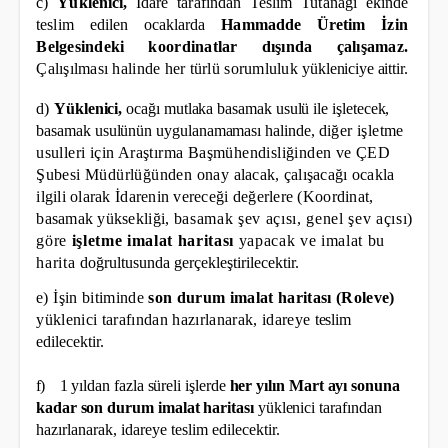
c)
Yüklenici,
İdare tarafından Teslim Tutanağı ekinde
teslim edilen ocaklarda
Hammadde Üretim
İzin
Belgesindeki koordinatlar dışında çalışamaz.
Çalışılması halinde her türlü sorumluluk
yükleniciye aittir.
d)
Yüklenici,
ocağı mutlaka basamak usulü ile işletecek,
basamak usulünün uygulanamaması halinde,
diğer işletme
usulleri için Araştırma Başmühendisliğinden ve ÇED
Şubesi Müdürlüğünden onay
alacak, çalışacağı ocakla
ilgili olarak İdarenin vereceği değerlere (Koordinat,
basamak yüksekliği,
basamak şev açısı, genel şev açısı)
göre
işletme imalat haritası
yapacak ve imalat bu
harita
doğrultusunda gerçekleştirilecektir.
e)
İşin bitiminde
son durum imalat haritası (Roleve)
yüklenici tarafından hazırlanarak, idareye
teslim
edilecektir.
f)
1 yıldan fazla süreli işlerde
her yılın Mart ayı sonuna
kadar son durum imalat haritası
yüklenici
tarafından
hazırlanarak, idareye teslim edilecektir.