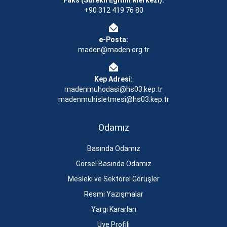
Faks (Sürekli Eğitim Merkezi):
+90 312 419 76 80
e-Posta:
maden@maden.org.tr
Kep Adresi:
madenmuhodasi@hs03.kep.tr
madenmuhisletmesi@hs03.kep.tr
Odamız
Basında Odamız
Görsel Basında Odamız
Mesleki ve Sektörel Görüşler
Resmi Yazışmalar
Yargı Kararları
Üye Profili