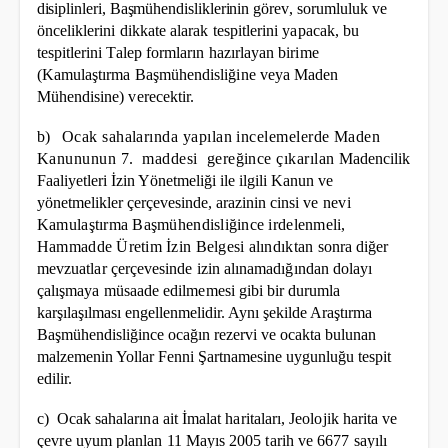
disiplinleri, Başmühendisliklerinin
görev, sorumluluk ve
önceliklerini dikkate alarak tespitlerini yapacak, bu
tespitlerini Talep formların hazırlayan birime
(Kamulaştırma Başmühendisliğine veya Maden
Mühendisine) verecektir.
b)
Ocak sahalarında yapılan incelemelerde Maden
Kanununun 7.
maddesi
gereğince çıkarılan
Madencilik
Faaliyetleri İzin Yönetmeliği ile ilgili Kanun ve
yönetmelikler çerçevesinde, arazinin cinsi
ve nevi
Kamulaştırma Başmühendisliğince irdelenmeli,
Hammadde Üretim İzin Belgesi alındıktan
sonra diğer
mevzuatlar çerçevesinde izin alınamadığından dolayı
çalışmaya müsaade edilmemesi gibi
bir durumla
karşılaşılması engellenmelidir. Aynı şekilde Araştırma
Başmühendisliğince ocağın rezervi ve ocakta bulunan
malzemenin Yollar Fenni Şartnamesine uygunluğu tespit
edilir.
c)
Ocak sahalarına ait İmalat haritaları, Jeolojik harita ve
çevre uyum planlan 11 Mayıs 2005 tarih ve
6677 sayılı