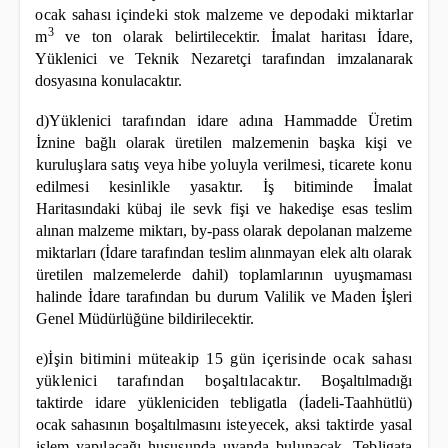
ocak sahası içindeki stok malzeme ve depodaki miktarlar
3
m
ve ton olarak
belirtilecektir. İmalat haritası İdare,
Yüklenici ve Teknik Nezaretçi tarafından imzalanarak
dosyasına
konulacaktır.
d)Yüklenici tarafından idare adına Hammadde Üretim
İznine bağlı olarak üretilen malzemenin başka
kişi ve
kuruluşlara satış veya hibe yoluyla verilmesi, ticarete konu
edilmesi kesinlikle yasaktır. İş
bitiminde İmalat
Haritasındaki kübaj ile sevk fişi ve hakedişe esas teslim
alınan malzeme miktarı, by-pass olarak depolanan malzeme
miktarları (İdare tarafından teslim alınmayan elek altı olarak
üretilen
malzemelerde dahil) toplamlarının uyuşmaması
halinde İdare tarafından bu durum Valilik ve Maden
İşleri
Genel Müdürlüğüne bildirilecektir.
e)İşin bitimini müteakip 15 gün içerisinde ocak sahası
yüklenici tarafından boşaltılacaktır.
Boşaltılmadığı
taktirde idare yükleniciden tebligatla (İadeli-Taahhütlü)
ocak sahasının boşaltılmasını
isteyecek, aksi taktirde yasal
işlem yapılacağı hususunda uyanda bulunacak, Tebligata