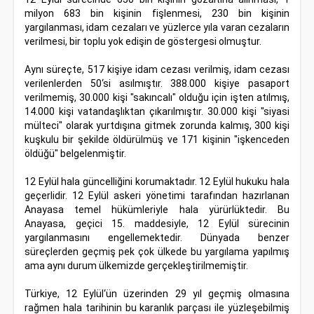
milyon 683 bin kişinin fişlenmesi, 230 bin kişinin
yargılanması, idam cezaları ve yüzlerce yıla varan cezaların
verilmesi, bir toplu yok edişin de göstergesi olmuştur.
Aynı süreçte, 517 kişiye idam cezası verilmiş, idam cezası
verilenlerden 50‘si asılmıştır. 388.000 kişiye pasaport
verilmemiş, 30.000 kişi "sakıncalı" olduğu için işten atılmış,
14.000 kişi vatandaşlıktan çıkarılmıştır. 30.000 kişi "siyasi
mülteci" olarak yurtdışına gitmek zorunda kalmış, 300 kişi
kuşkulu bir şekilde öldürülmüş ve 171 kişinin "işkenceden
öldüğü" belgelenmiştir.
12 Eylül hala güncelliğini korumaktadır. 12 Eylül hukuku hala
geçerlidir. 12 Eylül askeri yönetimi tarafından hazırlanan
Anayasa temel hükümleriyle hala yürürlüktedir. Bu
Anayasa, geçici 15. maddesiyle, 12 Eylül sürecinin
yargılanmasını engellemektedir. Dünyada benzer
süreçlerden geçmiş pek çok ülkede bu yargılama yapılmış
ama aynı durum ülkemizde gerçekleştirilmemiştir.
Türkiye, 12 Eylül‘ün üzerinden 29 yıl geçmiş olmasına
rağmen hala tarihinin bu karanlık parçası ile yüzleşebilmiş