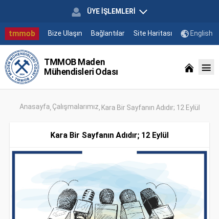
ÜYE İŞLEMLERİ
tmmob
Bize Ulaşın
Bağlantılar
Site Haritası
English
TMMOB Maden
Mühendisleri Odası
Anasayfa
Çalışmalarımız
Kara Bir Sayfanın Adıdır; 12 Eylül
Kara Bir Sayfanın Adıdır; 12 Eylül