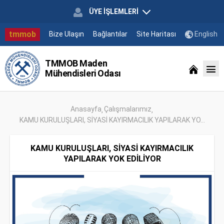
ÜYE İŞLEMLERİ
tmmob
Bize Ulaşın
Bağlantılar
Site Haritası
English
TMMOB Maden
Mühendisleri Odası
Anasayfa
Çalışmalarımız
KAMU KURULUŞLARI, SİYASİ KAYIRMACILIK YAPILARAK YO...
KAMU KURULUŞLARI, SİYASİ KAYIRMACILIK
YAPILARAK YOK EDİLİYOR