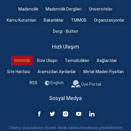
Madencilik
Madencilik Dergileri
Üniversiteler
Kamu Kurumları
Bakanlıklar
TMMOB
Organizasyonlar
Dergi - Bülten
Hızlı Ulaşım
tmmob
Bize Ulaşın
Temsilcilikler
Bağlantılar
Site Haritası
Aramızdan Ayrılanlar
Metal-Maden Fiyatları
RSS
English
Üye Portalı
Sosyal Medya
Odamız duyurularının düzenli olarak e-posta hesabınıza gönderilmesini