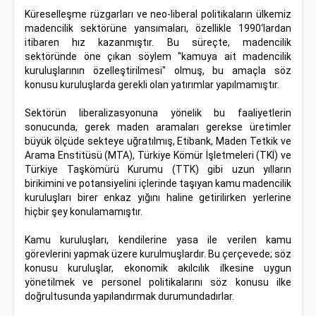
Küreselleşme rüzgarları ve neo-liberal politikaların ülkemiz
madencilik sektörüne yansımaları, özellikle 1990‘lardan
itibaren hız kazanmıştır. Bu süreçte, madencilik
sektöründe öne çıkan söylem "kamuya ait madencilik
kuruluşlarının özelleştirilmesi" olmuş, bu amaçla söz
konusu kuruluşlarda gerekli olan yatırımlar yapılmamıştır.
Sektörün liberalizasyonuna yönelik bu faaliyetlerin
sonucunda, gerek maden aramaları gerekse üretimler
büyük ölçüde sekteye uğratılmış, Etibank, Maden Tetkik ve
Arama Enstitüsü (MTA), Türkiye Kömür İşletmeleri (TKİ) ve
Türkiye Taşkömürü Kurumu (TTK) gibi uzun yılların
birikimini ve potansiyelini içlerinde taşıyan kamu madencilik
kuruluşları birer enkaz yığını haline getirilirken yerlerine
hiçbir şey konulamamıştır.
Kamu kuruluşları, kendilerine yasa ile verilen kamu
görevlerini yapmak üzere kurulmuşlardır. Bu çerçevede; söz
konusu kuruluşlar, ekonomik akılcılık ilkesine uygun
yönetilmek ve personel politikalarını söz konusu ilke
doğrultusunda yapılandırmak durumundadırlar.