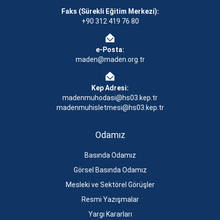
Faks (Sürekli Eğitim Merkezi):
+90 312 419 76 80
e-Posta:
maden@maden.org.tr
Kep Adresi:
madenmuhodasi@hs03.kep.tr
madenmuhisletmesi@hs03.kep.tr
Odamız
Basında Odamız
Görsel Basında Odamız
Mesleki ve Sektörel Görüşler
Resmi Yazışmalar
Yargı Kararları