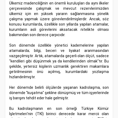
Ülkemiz madenciliğinin en önemli kuruluşları da aynı ilkeler
çerçevesinde çalışmak ve mevcut rezervlerimizden
ülkemiz için en yüksek yararın sağlanmasına yönelik
çalışma yapmak üzere görevlendirilmişlerdir. Ancak, söz
konusu kurumlarda, özellikle son yıllarda yapılan atamalar,
kurumların asli görevlerini aksatacak nitelikte olması
bakımından son derece çarpıcıdır.
Son dönemde özellikle yönetici kademelerine yapılan
atamalarda; bilgi, beceri ve liyakat aranmasından
vazgeçilmiştir. Artık, atamalarda geçerli olan ölçüt, sadece
"kendileri gibi düşünmek ya da kendilerinden olmak"tır. Bu
şekilde, yetersiz kişilerin uzmanlık gerektiren makamlara
getirilmesinin önü açılmış, kurumlardaki yozlaşma
hızlandırılmıştır.
Her dönemde belirli ölçülerde yaşanan kadrolaşma, son
dönemde "kuşatma" şekline dönüşmüş ve tüm işyerlerinde
iş barışını tehdit eder hale gelmiştir.
Bu kadrolaşmanın en son örneği Türkiye Kömür
İşletmeleri‘nin (TKİ) birinci derecede karar mercii olan